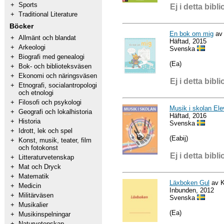
+
Sports
Ej i detta bibli
+
Traditional Literature
Böcker
En bok om mig
av 
+
Allmänt och blandat
Häftad, 2015
+
Arkeologi
Svenska
+
Biografi med genealogi
(Ea)
+
Bok- och biblioteksväsen
+
Ekonomi och näringsväsen
Ej i detta bibli
+
Etnografi, socialantropologi
och etnologi
+
Filosofi och psykologi
Musik i skolan El
+
Geografi och lokalhistoria
Häftad, 2016
+
Historia
Svenska
+
Idrott, lek och spel
(Eabij)
+
Konst, musik, teater, film
och fotokonst
Ej i detta bibli
+
Litteraturvetenskap
+
Mat och Dryck
+
Matematik
Läxboken Gul
av K
+
Medicin
Inbunden, 2012
+
Militärväsen
Svenska
+
Musikalier
(Ea)
+
Musikinspelningar
+
Naturvetenskap