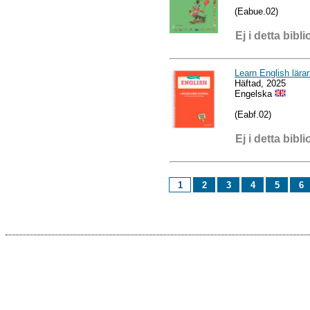
(Eabue.02)
Ej i detta bibli
Learn English lära
Häftad, 2025
Engelska
(Eabf.02)
Ej i detta bibli
1
2
3
4
5
6