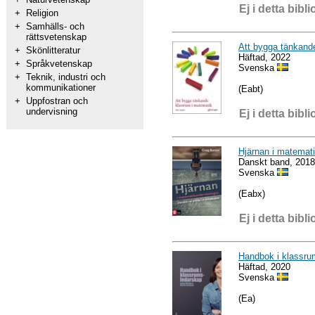
Ej i detta bibli
+
Religion
+
Samhälls- och
rättsvetenskap
Att bygga tänkand
+
Skönlitteratur
Häftad, 2022
+
Språkvetenskap
Svenska
+
Teknik, industri och
kommunikationer
(Eabt)
+
Uppfostran och
undervisning
Ej i detta bibli
Hjärnan i matemati
Danskt band, 2018
Svenska
(Eabx)
Ej i detta bibli
Handbok i klassru
Häftad, 2020
Svenska
(Ea)