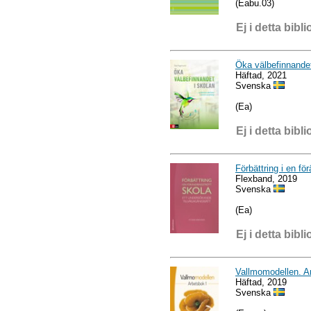
(Eabu.03)
Ej i detta bibli
Öka välbefinnandet 
Häftad, 2021
Svenska
(Ea)
Ej i detta bibli
Förbättring i en fö
Flexband, 2019
Svenska
(Ea)
Ej i detta bibli
Vallmomodellen. A
Häftad, 2019
Svenska