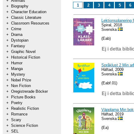
+
Animals
1
2
3
4
5
6
+
Biography
+
Character Education
+
Classic Literature
Lektionsplanering f
+
Classroom Resources
Spiral, 2018
+
Crime
Svenska
+
Drama
(Eab)
+
Dystopian
+
Fantasy
Ej i detta bibli
+
Graphic Novel
+
Historical Fiction
+
Humor
Språklust 2 Min a
+
Manga
Häftad, 2009
Svenska
+
Mystery
+
Nobel Prize
(Eabf.01)
+
Non Fiction
+
Oregistrerade Böcker
Ej i detta bibli
+
Picture Books
+
Poetry
+
Realistic Fiction
Väpplarna Min bok
Häftad, 2019
+
Romance
Svenska
+
Scary
+
Science Fiction
(Ea)
+
SEL