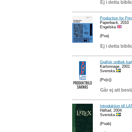
Ej i detta bibli
Production for Prin
Paperback, 2010
Engelska
(Poa)
Ej i detta bibli
Grafisk ordbok ka
Kartonnage, 2001
Svenska
(Po(x))
Går ej att best
Introduktion till L
Häftad, 2004
Svenska
(Poab)