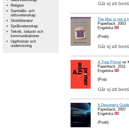
Går ej att best
+
Religion
+
Samhälls- och
rättsvetenskap
The Mac is not a t
+
Skönlitteratur
Paperback, 2003
+
Språkvetenskap
Engelska
+
Teknik, industri och
kommunikationer
(Poab)
+
Uppfostran och
undervisning
Går ej att best
A Type Primer
av 
Paperback, 2011
Engelska
(Poa)
Går ej att best
A Designer's Guid
Paperback, 2007
Engelska
(Poab)