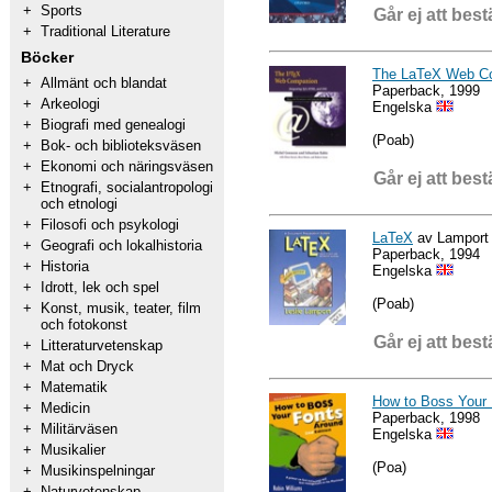
+
Sports
Går ej att best
+
Traditional Literature
Böcker
The LaTeX Web C
+
Allmänt och blandat
Paperback, 1999
+
Arkeologi
Engelska
+
Biografi med genealogi
(Poab)
+
Bok- och biblioteksväsen
+
Ekonomi och näringsväsen
Går ej att best
+
Etnografi, socialantropologi
och etnologi
+
Filosofi och psykologi
LaTeX
av Lamport
+
Geografi och lokalhistoria
Paperback, 1994
+
Historia
Engelska
+
Idrott, lek och spel
(Poab)
+
Konst, musik, teater, film
och fotokonst
Går ej att best
+
Litteraturvetenskap
+
Mat och Dryck
+
Matematik
How to Boss Your 
+
Medicin
Paperback, 1998
+
Militärväsen
Engelska
+
Musikalier
(Poa)
+
Musikinspelningar
+
Naturvetenskap