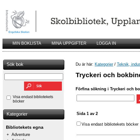
MIN BOKLISTA
MINA UPPGIFTER
LOGGA IN
Sök bok
Du är här:
Kategorier
/
Teknik, indu
Tryckeri och bokbin
Förfina sökning i Tryckeri och b
Visa endast bibliotekets
böcker
Sida 1 av 2
Kategorier
Visa endast bibliotekets böcker
Bibliotekets egna
+
Adventure