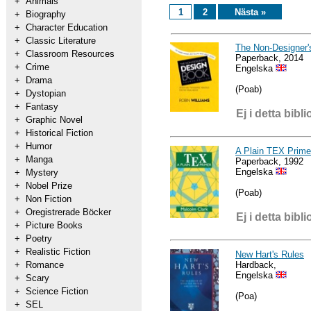
+
Animals
1
2
Nästa »
+
Biography
+
Character Education
+
Classic Literature
The Non-Designer'
+
Classroom Resources
Paperback, 2014
+
Crime
Engelska
+
Drama
(Poab)
+
Dystopian
+
Fantasy
Ej i detta bibli
+
Graphic Novel
+
Historical Fiction
+
Humor
A Plain TEX Prim
+
Manga
Paperback, 1992
Engelska
+
Mystery
+
Nobel Prize
(Poab)
+
Non Fiction
+
Oregistrerade Böcker
Ej i detta bibli
+
Picture Books
+
Poetry
+
Realistic Fiction
New Hart's Rules
Hardback,
+
Romance
Engelska
+
Scary
+
Science Fiction
(Poa)
+
SEL