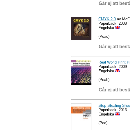
Går ej att best
CMYK 2.0
av McCl
Paperback, 2008
Engelska
(Poac)
Går ej att best
Real World Print P
Paperback, 2009
Engelska
(Poab)
Går ej att best
Stop Stealing She
Paperback, 2013
Engelska
(Poa)