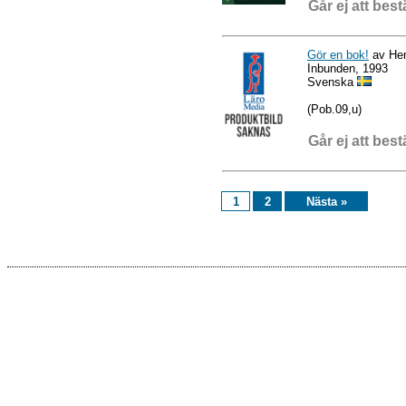
Går ej att best
Gör en bok!
av Hen
Inbunden, 1993
Svenska
(Pob.09,u)
Går ej att best
1
2
Nästa »