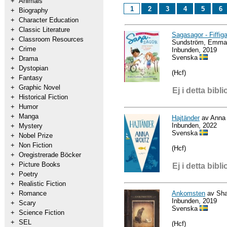
+
Animals
1
2
3
4
5
6
+
Biography
+
Character Education
+
Classic Literature
Sagasagor - Fiffig
+
Classroom Resources
Sundström, Emma
+
Crime
Inbunden, 2019
Svenska
+
Drama
+
Dystopian
(Hcf)
+
Fantasy
+
Graphic Novel
Ej i detta bibli
+
Historical Fiction
+
Humor
+
Manga
Hajtänder
av Anna
Inbunden, 2022
+
Mystery
Svenska
+
Nobel Prize
+
Non Fiction
(Hcf)
+
Oregistrerade Böcker
+
Picture Books
Ej i detta bibli
+
Poetry
+
Realistic Fiction
Ankomsten
av Sha
+
Romance
Inbunden, 2019
+
Scary
Svenska
+
Science Fiction
+
SEL
(Hcf)