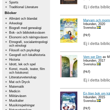
+
Sports
Ej i detta bibli
+
Traditional Literature
Böcker
+
Allmänt och blandat
Maryam och morm
+
Arkeologi
Inbunden, 2020
Svenska
+
Biografi med genealogi
+
Bok- och biblioteksväsen
(Hcf)
+
Ekonomi och näringsväsen
+
Etnografi, socialantropologi
Ej i detta bibli
och etnologi
+
Filosofi och psykologi
+
Geografi och lokalhistoria
Vem ser Dim
av Ma
+
Historia
Inbunden, 2017
Svenska
+
Idrott, lek och spel
+
Konst, musik, teater, film
(Hcf)
och fotokonst
+
Litteraturvetenskap
Ej i detta bibli
+
Mat och Dryck
+
Matematik
+
Medicin
En liten bok om kä
+
Militärväsen
Inbunden, 2015
+
Musikalier
Svenska
+
Musikinspelningar
(Hcf)
+
Naturvetenskap