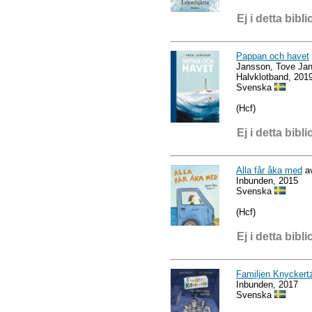
Ej i detta bibli
Pappan och havet
Jansson, Tove Ja
Halvklotband, 201
Svenska
(Hcf)
Ej i detta bibli
Alla får åka med
av
Inbunden, 2015
Svenska
(Hcf)
Ej i detta bibli
Familjen Knyckert
Inbunden, 2017
Svenska