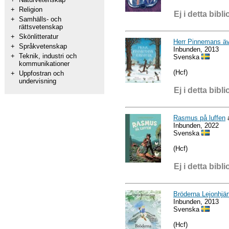
+
Religion
Ej i detta bibli
+
Samhälls- och
rättsvetenskap
+
Skönlitteratur
Herr Pinnemans äv
+
Språkvetenskap
Inbunden, 2013
+
Teknik, industri och
Svenska
kommunikationer
(Hcf)
+
Uppfostran och
undervisning
Ej i detta bibli
Rasmus på luffen
a
Inbunden, 2022
Svenska
(Hcf)
Ej i detta bibli
Bröderna Lejonhjär
Inbunden, 2013
Svenska
(Hcf)