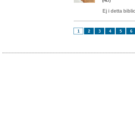
(Hcf)
Ej i detta bibli
1
2
3
4
5
6