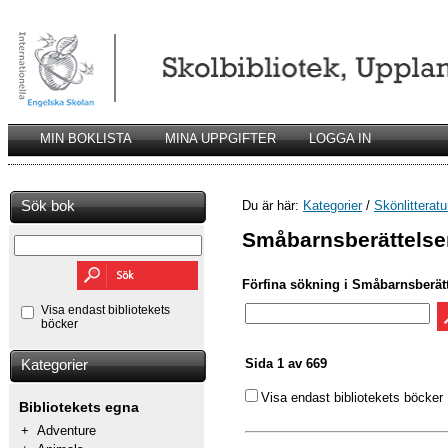
MIN BOKLISTA
MINA UPPGIFTER
LOGGA IN
Sök bok
Du är här:
Kategorier
/
Skönlitteratu
Småbarnsberättelse
Förfina sökning i Småbarnsberät
Visa endast bibliotekets
böcker
Sida 1 av 669
Kategorier
Visa endast bibliotekets böcker
Bibliotekets egna
+
Adventure