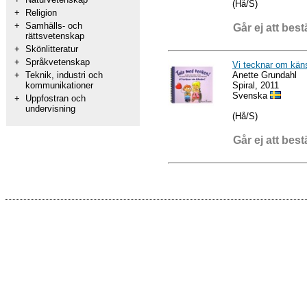
(Hå/S)
+
Religion
+
Samhälls- och
Går ej att best
rättsvetenskap
+
Skönlitteratur
+
Språkvetenskap
Vi tecknar om kän
Anette Grundahl
+
Teknik, industri och
Spiral, 2011
kommunikationer
Svenska
+
Uppfostran och
undervisning
(Hå/S)
Går ej att best