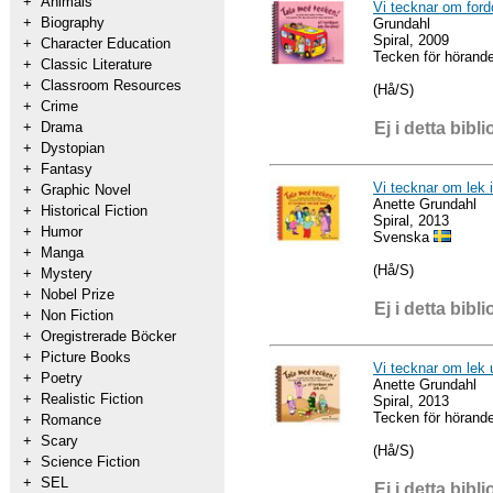
+
Animals
Vi tecknar om for
+
Biography
Grundahl
Spiral, 2009
+
Character Education
Tecken för hörand
+
Classic Literature
+
Classroom Resources
(Hå/S)
+
Crime
Ej i detta bibli
+
Drama
+
Dystopian
+
Fantasy
Vi tecknar om lek 
+
Graphic Novel
Anette Grundahl
+
Historical Fiction
Spiral, 2013
+
Humor
Svenska
+
Manga
(Hå/S)
+
Mystery
+
Nobel Prize
Ej i detta bibli
+
Non Fiction
+
Oregistrerade Böcker
+
Picture Books
Vi tecknar om lek 
+
Poetry
Anette Grundahl
+
Realistic Fiction
Spiral, 2013
Tecken för hörand
+
Romance
+
Scary
(Hå/S)
+
Science Fiction
+
SEL
Ej i detta bibli