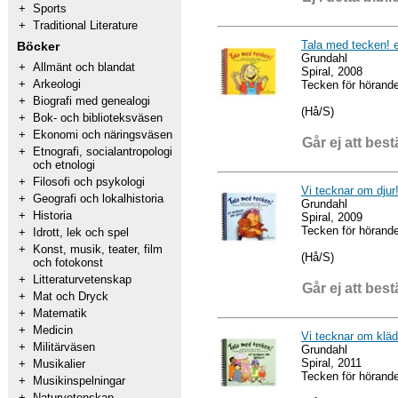
+
Sports
+
Traditional Literature
Tala med tecken! 
Böcker
Grundahl
+
Allmänt och blandat
Spiral, 2008
+
Arkeologi
Tecken för hörand
+
Biografi med genealogi
(Hå/S)
+
Bok- och biblioteksväsen
+
Ekonomi och näringsväsen
Går ej att best
+
Etnografi, socialantropologi
och etnologi
+
Filosofi och psykologi
Vi tecknar om djur
+
Geografi och lokalhistoria
Grundahl
+
Historia
Spiral, 2009
Tecken för hörand
+
Idrott, lek och spel
+
Konst, musik, teater, film
(Hå/S)
och fotokonst
+
Litteraturvetenskap
Går ej att best
+
Mat och Dryck
+
Matematik
+
Medicin
Vi tecknar om kläd
+
Militärväsen
Grundahl
Spiral, 2011
+
Musikalier
Tecken för hörand
+
Musikinspelningar
+
Naturvetenskap