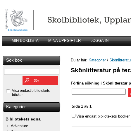
MIN BOKLISTA
MINA UPPGIFTER
LOGGA IN
Sök bok
Du är här:
Kategorier
/
Skönlitteratu
Skönlitteratur på t
Förfina sökning i Skönlitteratur
Visa endast bibliotekets
böcker
Sida 1 av 1
Kategorier
Visa endast bibliotekets böcker
Bibliotekets egna
+
Adventure