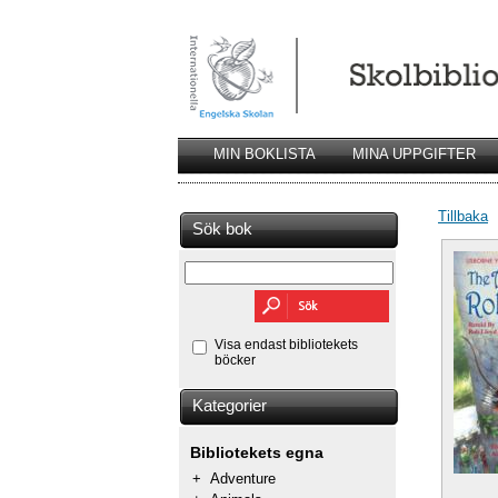
MIN BOKLISTA
MINA UPPGIFTER
Tillbaka
Sök bok
Visa endast bibliotekets
böcker
Kategorier
Bibliotekets egna
+
Adventure