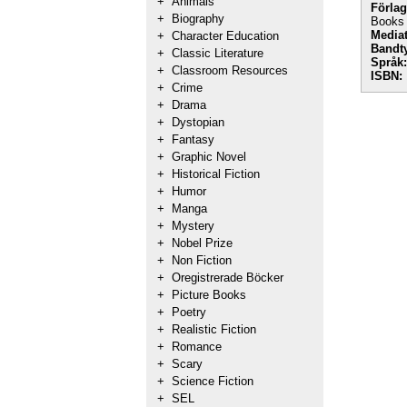
+
Animals
Förlag
+
Biography
Books
Mediat
+
Character Education
Bandt
+
Classic Literature
Språk:
+
Classroom Resources
ISBN:
+
Crime
+
Drama
+
Dystopian
+
Fantasy
+
Graphic Novel
+
Historical Fiction
+
Humor
+
Manga
+
Mystery
+
Nobel Prize
+
Non Fiction
+
Oregistrerade Böcker
+
Picture Books
+
Poetry
+
Realistic Fiction
+
Romance
+
Scary
+
Science Fiction
+
SEL