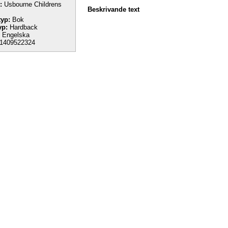
:
Usbourne Childrens
Beskrivande text
yp:
Bok
yp:
Hardback
Engelska
1409522324