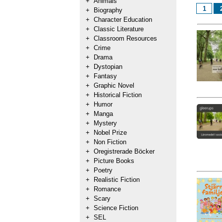
+
Animals
1
+
Biography
+
Character Education
+
Classic Literature
+
Classroom Resources
+
Crime
+
Drama
+
Dystopian
+
Fantasy
+
Graphic Novel
+
Historical Fiction
+
Humor
+
Manga
+
Mystery
+
Nobel Prize
+
Non Fiction
+
Oregistrerade Böcker
+
Picture Books
+
Poetry
+
Realistic Fiction
+
Romance
+
Scary
+
Science Fiction
+
SEL