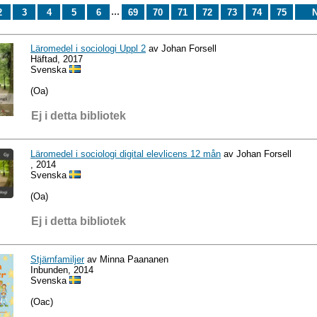
...
2
3
4
5
6
69
70
71
72
73
74
75
N
Läromedel i sociologi Uppl 2
av Johan Forsell
Häftad, 2017
Svenska
(Oa)
Ej i detta bibliotek
Läromedel i sociologi digital elevlicens 12 mån
av Johan Forsell
, 2014
Svenska
(Oa)
Ej i detta bibliotek
Stjärnfamiljer
av Minna Paananen
Inbunden, 2014
Svenska
(Oac)