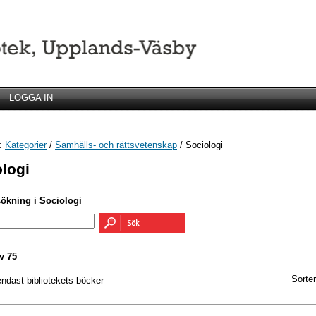
LOGGA IN
r:
Kategorier
/
Samhälls- och rättsvetenskap
/ Sociologi
logi
sökning i Sociologi
v 75
Sorter
endast bibliotekets böcker