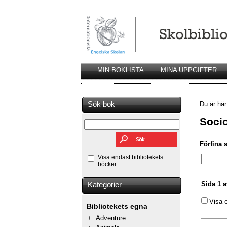
MIN BOKLISTA
MINA UPPGIFTER
Sök bok
Du är hä
Socio
Förfina 
Visa endast bibliotekets
böcker
Sida 1 a
Kategorier
Visa 
Bibliotekets egna
+
Adventure