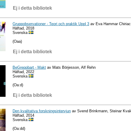
Ej i detta bibliotek
Gruppobservationer - Teori och praktik Uppl 3
av Eva Hammar Chiriac,
Häftad, 2018
Svenska
(Oaa)
Ej i detta bibliotek
BeGreppbart - Makt
av Mats Börjesson, Alf Rehn
Häftad, 2022
Svenska
(Oa:d)
Ej i detta bibliotek
Den kvalitativa forskningsintervjun
av Svend Brinkmann, Steinar Kval
Häftad, 2014
Svenska
(Oa:dd)