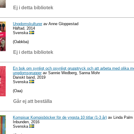
Ej i detta bibliotek
Ungdomskulturer
av Anne Gloppestad
Häftad, 2014
Svenska
(Oabkba)
Ej i detta bibliotek
En bok om synligt och osynligt grupptryck och att arbeta med olika me
ungdomsgrupper
av Sannie Wedberg, Sanna Mohr
Danskt band, 2019
Svenska
(Oaa)
Går ej att beställa
Kompisar Kompisböcker för de yngsta 10 titlar (1-3 år)
av Linda Palm
Inbunden, 2016
Svenska