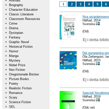
+
Animals
1
2
3
4
5
6
+
Biography
+
Character Education
+
Classic Literature
Nya utvärderingsmo
+
Classroom Resources
Häftad, 2014
+
Crime
Svenska
+
Drama
(Od)
+
Dystopian
+
Fantasy
Ej i detta bibli
+
Graphic Novel
+
Historical Fiction
+
Humor
Det europeiska proj
+
Manga
Ola Zetterquist, 
Häftad, 2013
+
Mystery
Svenska
+
Nobel Prize
+
Non Fiction
(Od)
+
Oregistrerade Böcker
+
Picture Books
Ej i detta bibli
+
Poetry
+
Realistic Fiction
Speciell förvaltnin
+
Romance
Häftad, 2019
+
Scary
Svenska
+
Science Fiction
+
SEL
(Odc:oe)