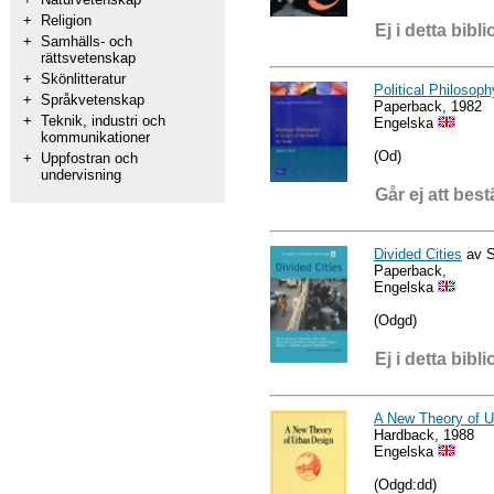
+
Religion
Ej i detta bibli
+
Samhälls- och
rättsvetenskap
+
Skönlitteratur
Political Philosoph
+
Språkvetenskap
Paperback, 1982
+
Teknik, industri och
Engelska
kommunikationer
(Od)
+
Uppfostran och
undervisning
Går ej att best
Divided Cities
av S
Paperback,
Engelska
(Odgd)
Ej i detta bibli
A New Theory of 
Hardback, 1988
Engelska
(Odgd:dd)