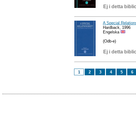
Ej i detta bibli
A Special Relatio
Hardback, 1996
Engelska
(Odb-e)
Ej i detta bibli
1
2
3
4
5
6