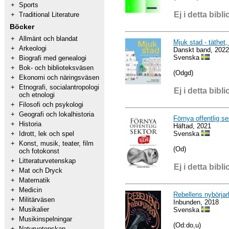
+
Sports
Ej i detta bibli
+
Traditional Literature
Böcker
+
Allmänt och blandat
Mjuk stad - täthet,
+
Arkeologi
Danskt band, 2022
Svenska
+
Biografi med genealogi
+
Bok- och biblioteksväsen
(Odgd)
+
Ekonomi och näringsväsen
+
Etnografi, socialantropologi
Ej i detta bibli
och etnologi
+
Filosofi och psykologi
+
Geografi och lokalhistoria
Förnya offentlig se
+
Historia
Häftad, 2021
Svenska
+
Idrott, lek och spel
+
Konst, musik, teater, film
(Od)
och fotokonst
+
Litteraturvetenskap
Ej i detta bibli
+
Mat och Dryck
+
Matematik
+
Medicin
Rebellens nybörja
+
Militärväsen
Inbunden, 2018
+
Musikalier
Svenska
+
Musikinspelningar
(Od:do,u)
+
Naturvetenskap