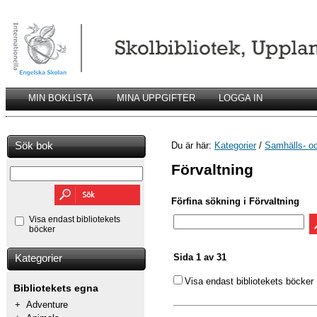
MIN BOKLISTA
MINA UPPGIFTER
LOGGA IN
Sök bok
Du är här:
Kategorier
/
Samhälls- o
Förvaltning
Förfina sökning i Förvaltning
Visa endast bibliotekets
böcker
Sida 1 av 31
Kategorier
Visa endast bibliotekets böcker
Bibliotekets egna
+
Adventure