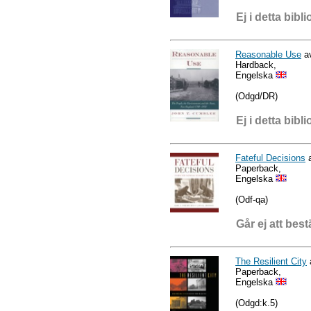
Ej i detta bibli
Reasonable Use
av
Hardback,
Engelska
(Odgd/DR)
Ej i detta bibli
Fateful Decisions
a
Paperback,
Engelska
(Odf-qa)
Går ej att best
The Resilient City
Paperback,
Engelska
(Odgd:k.5)