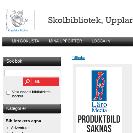
MIN BOKLISTA
MINA UPPGIFTER
LOGGA IN
Tillbaka
Sök bok
Visa endast bibliotekets
böcker
Kategorier
Bibliotekets egna
+
Adventure