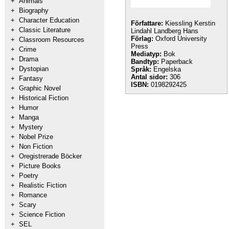
+
Animals
+
Biography
+
Character Education
Författare:
Kiessling Kerstin
+
Classic Literature
Lindahl Landberg Hans
Förlag:
Oxford University
+
Classroom Resources
Press
+
Crime
Mediatyp:
Bok
+
Drama
Bandtyp:
Paperback
+
Dystopian
Språk:
Engelska
Antal sidor:
306
+
Fantasy
ISBN:
0198292425
+
Graphic Novel
+
Historical Fiction
+
Humor
+
Manga
+
Mystery
+
Nobel Prize
+
Non Fiction
+
Oregistrerade Böcker
+
Picture Books
+
Poetry
+
Realistic Fiction
+
Romance
+
Scary
+
Science Fiction
+
SEL