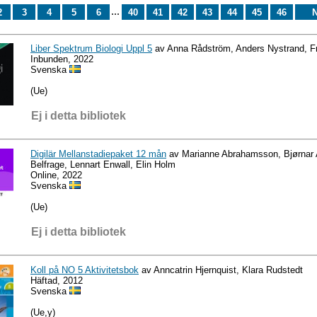
...
2
3
4
5
6
40
41
42
43
44
45
46
N
Liber Spektrum Biologi Uppl 5
av Anna Rådström, Anders Nystrand, Fr
Inbunden, 2022
Svenska
(Ue)
Ej i detta bibliotek
Digilär Mellanstadiepaket 12 mån
av Marianne Abrahamsson, Bjørnar A
Belfrage, Lennart Enwall, Elin Holm
Online, 2022
Svenska
(Ue)
Ej i detta bibliotek
Koll på NO 5 Aktivitetsbok
av Anncatrin Hjernquist, Klara Rudstedt
Häftad, 2012
Svenska
(Ue,y)