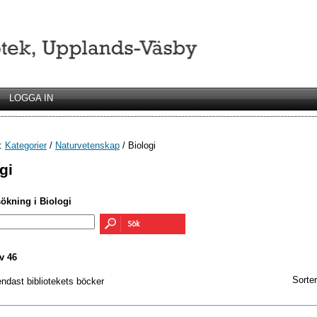
LOGGA IN
r:
Kategorier
/
Naturvetenskap
/ Biologi
gi
sökning i Biologi
v 46
Sorter
endast bibliotekets böcker