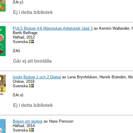
(Ue,y)
Ej i detta bibliotek
PULS Biologi 4-6 Människan Arbetsbok Uppl 3
av Kerstin Wallander, G
Berth Belfrage
Häftad, 2012
Svenska
(Ue)
Går ej att beställa
Insikt Biologi 1 och 2 Digital
av Lena Brynhildsen, Henrik Brändén, M
Online, 2018
Svenska
(Ue,u)
Ej i detta bibliotek
Boken om biologi
av Hans Persson
Häftad, 2014
Svenska