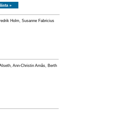
ästa »
edrik Holm, Susanne Fabricius
lseth, Ann-Christin Arnås, Berth