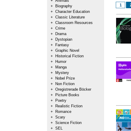
+
Animals
1
+
Biography
+
Character Education
+
Classic Literature
+
Classroom Resources
+
Crime
+
Drama
+
Dystopian
+
Fantasy
+
Graphic Novel
+
Historical Fiction
+
Humor
+
Manga
+
Mystery
+
Nobel Prize
+
Non Fiction
+
Oregistrerade Böcker
+
Picture Books
+
Poetry
+
Realistic Fiction
+
Romance
+
Scary
+
Science Fiction
+
SEL