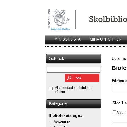
MIN BOKLISTA
MINA UPPGIFTER
Sök bok
Du är hä
Biolo
Förfina 
Visa endast bibliotekets
böcker
Sida 1 a
Kategorier
Visa 
Bibliotekets egna
+
Adventure