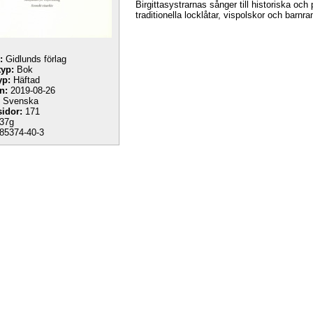
Birgittasystrarnas sånger till historiska och
traditionella locklåtar, vispolskor och barnr
:
Gidlunds förlag
yp:
Bok
yp:
Häftad
n:
2019-08-26
Svenska
sidor:
171
37g
85374-40-3