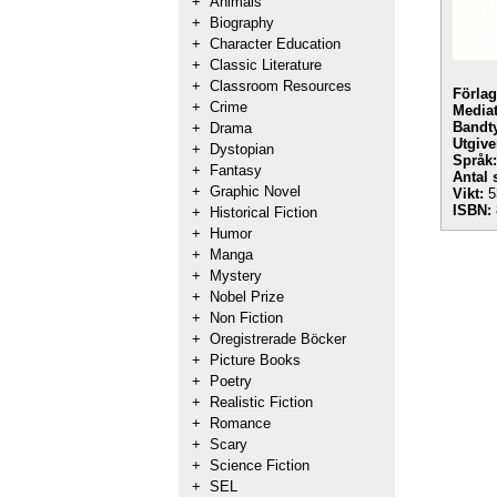
+
Animals
+
Biography
+
Character Education
+
Classic Literature
+
Classroom Resources
Förlag
+
Crime
Mediat
Bandt
+
Drama
Utgive
+
Dystopian
Språk:
+
Fantasy
Antal 
+
Graphic Novel
Vikt:
5
ISBN:
+
Historical Fiction
+
Humor
+
Manga
+
Mystery
+
Nobel Prize
+
Non Fiction
+
Oregistrerade Böcker
+
Picture Books
+
Poetry
+
Realistic Fiction
+
Romance
+
Scary
+
Science Fiction
+
SEL