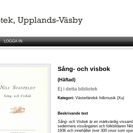
LOGGA IN
Sång- och visbok
(Häftad)
Ej i detta bibliotek
Kategori:
Västerländsk folkmusik (Xu)
Beskrivande text
Sång- och Visbok
är en märkvärdig vissaml
sedermera vissångaren och folkbildaren Nil
1936 och innehåller över 300 visor som sjun