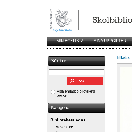
MIN BOKLISTA
MINA UPPGIFTER
Tillbaka
Sök bok
Visa endast bibliotekets
böcker
Kategorier
Bibliotekets egna
+
Adventure