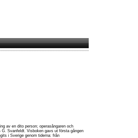
ing av en dito person; operasångaren och
s G. Svanfeldt. Visboken gavs ut första gången
gits i Sverige genom tiderna: från