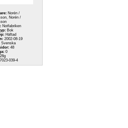
tare:
Norén /
son, Norén /
sson
:
Notfabriken
yp:
Bok
yp:
Häftad
n:
2002-08-19
Svenska
sidor:
48
ga:
0
28g
7023-039-4