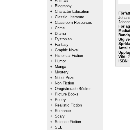
+
Animals
+
Biography
+
Character Education
Förfat
+
Classic Literature
Johans
Johan
+
Classroom Resources
Förlag
+
Crime
Mediat
+
Drama
Bandt
+
Dystopian
Utgive
Språk:
+
Fantasy
Antal 
+
Graphic Novel
Uppla
+
Historical Fiction
Vikt:
2
+
Humor
ISBN:
+
Manga
+
Mystery
+
Nobel Prize
+
Non Fiction
+
Oregistrerade Böcker
+
Picture Books
+
Poetry
+
Realistic Fiction
+
Romance
+
Scary
+
Science Fiction
+
SEL