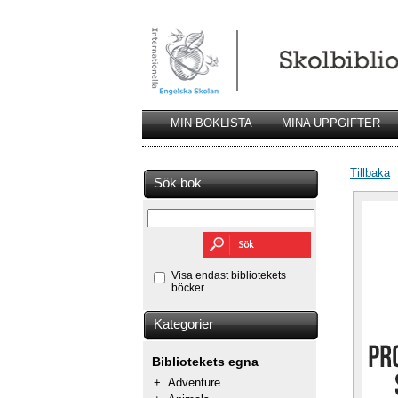
MIN BOKLISTA
MINA UPPGIFTER
Tillbaka
Sök bok
Visa endast bibliotekets
böcker
Kategorier
Bibliotekets egna
+
Adventure