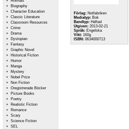
+
Animals
+
Biography
+
Character Education
Förlag:
Notfabriken
+
Classic Literature
Mediatyp:
Bok
Bandtyp:
Häftad
+
Classroom Resources
Utgiven:
2013-02-21
+
Crime
Språk:
Engelska
+
Drama
Vikt:
160g
+
Dystopian
ISBN:
0634000713
+
Fantasy
+
Graphic Novel
+
Historical Fiction
+
Humor
+
Manga
+
Mystery
+
Nobel Prize
+
Non Fiction
+
Oregistrerade Böcker
+
Picture Books
+
Poetry
+
Realistic Fiction
+
Romance
+
Scary
+
Science Fiction
+
SEL