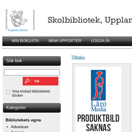
MIN BOKLISTA
MINA UPPGIFTER
LOGGA IN
Tillbaka
Sök bok
Visa endast bibliotekets
böcker
Kategorier
Bibliotekets egna
+
Adventure