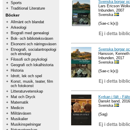
Svenska borgar och
+
Sports
Lars Ericson Wolk
+
Traditional Literature
Inbunden, 2007
Svenska
Böcker
+
Allmänt och blandat
(Sae-c:k(x))
+
Arkeologi
+
Biografi med genealogi
Ej i detta bibli
+
Bok- och biblioteksväsen
+
Ekonomi och näringsväsen
Svenska borgar oc
+
Etnografi, socialantropologi
Hansson, Kenneth
och etnologi
Inbunden, 2017
+
Filosofi och psykologi
Svenska
+
Geografi och lokalhistoria
+
Historia
(Sae-c:k(x))
+
Idrott, lek och spel
Ej i detta bibli
+
Konst, musik, teater, film
och fotokonst
+
Litteraturvetenskap
Kyrkan i fält - Fäl
+
Mat och Dryck
Danskt band, 2016
+
Matematik
Svenska
+
Medicin
+
Militärväsen
(Sag)
+
Musikalier
Ej i detta bibli
+
Musikinspelningar
+
Naturvetenskap