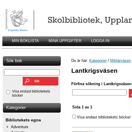
MIN BOKLISTA
MINA UPPGIFTER
LOGGA IN
Sök bok
Du är här:
Kategorier
/
Militärväsen
Lantkrigsväsen
Förfina sökning i Lantkrigsväsen
Visa endast bibliotekets
böcker
Sida 1 av 1
Kategorier
Visa endast bibliotekets böcker
Bibliotekets egna
+
Adventure