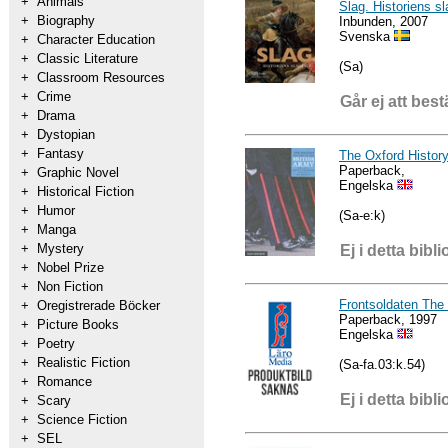
+
Animals
Slag. Historiens sl
+
Biography
Inbunden, 2007
Svenska
+
Character Education
+
Classic Literature
(Sa)
+
Classroom Resources
+
Crime
Går ej att best
+
Drama
+
Dystopian
+
Fantasy
The Oxford History
Paperback,
+
Graphic Novel
Engelska
+
Historical Fiction
+
Humor
(Sa-e:k)
+
Manga
+
Mystery
Ej i detta bibli
+
Nobel Prize
+
Non Fiction
Frontsoldaten The 
+
Oregistrerade Böcker
Paperback, 1997
+
Picture Books
Engelska
+
Poetry
+
Realistic Fiction
(Sa-fa.03:k.54)
+
Romance
Ej i detta bibli
+
Scary
+
Science Fiction
+
SEL