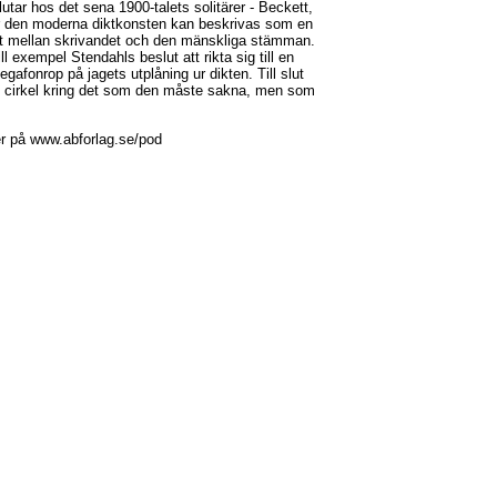
utar hos det sena 1900-talets solitärer - Beckett,
ur den moderna diktkonsten kan beskrivas som en
det mellan skrivandet och den mänskliga stämman.
l exempel Stendahls beslut att rikta sig till en
gafonrop på jagets utplåning ur dikten. Till slut
 i en cirkel kring det som den måste sakna, men som
er på www.abforlag.se/pod