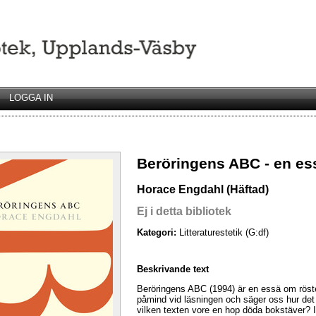
LOGGA IN
Beröringens ABC - en ess
Horace Engdahl (Häftad)
Ej i detta bibliotek
Kategori:
Litteraturestetik (G:df)
Beskrivande text
Beröringens ABC (1994) är en essä om röste
påmind vid läsningen och säger oss hur det 
vilken texten vore en hop döda bokstäver? I