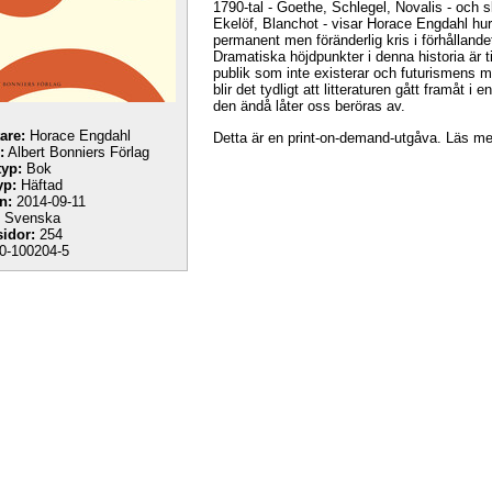
1790-tal - Goethe, Schlegel, Novalis - och sl
Ekelöf, Blanchot - visar Horace Engdahl h
permanent men föränderlig kris i förhållan
Dramatiska höjdpunkter i denna historia är til
publik som inte existerar och futurismens me
blir det tydligt att litteraturen gått framåt
den ändå låter oss beröras av.
tare:
Horace Engdahl
Detta är en print-on-demand-utgåva. Läs m
:
Albert Bonniers Förlag
yp:
Bok
yp:
Häftad
n:
2014-09-11
Svenska
sidor:
254
0-100204-5