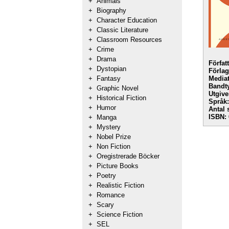
+
Animals
+
Biography
+
Character Education
+
Classic Literature
+
Classroom Resources
+
Crime
+
Drama
Förfat
+
Dystopian
Förlag
+
Fantasy
Mediat
Bandt
+
Graphic Novel
Utgive
+
Historical Fiction
Språk:
+
Humor
Antal 
ISBN:
+
Manga
+
Mystery
+
Nobel Prize
+
Non Fiction
+
Oregistrerade Böcker
+
Picture Books
+
Poetry
+
Realistic Fiction
+
Romance
+
Scary
+
Science Fiction
+
SEL