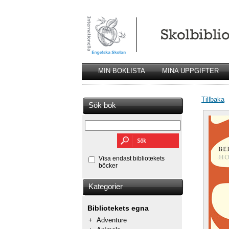
MIN BOKLISTA
MINA UPPGIFTER
Tillbaka
Sök bok
Visa endast bibliotekets
böcker
Kategorier
Bibliotekets egna
+
Adventure