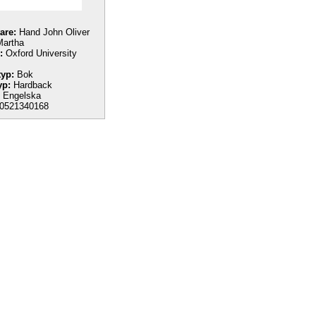
tare:
Hand John Oliver
Martha
:
Oxford University
yp:
Bok
yp:
Hardback
Engelska
0521340168