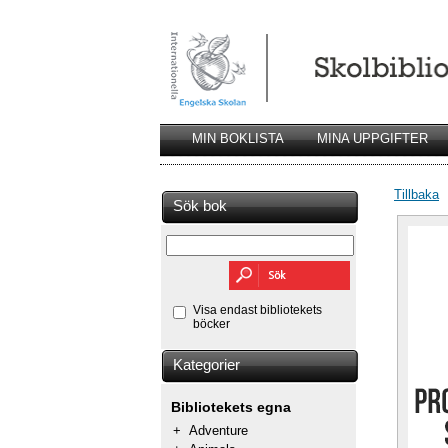
MIN BOKLISTA
MINA UPPGIFTER
Tillbaka
Sök bok
Visa endast bibliotekets
böcker
Kategorier
Bibliotekets egna
+
Adventure