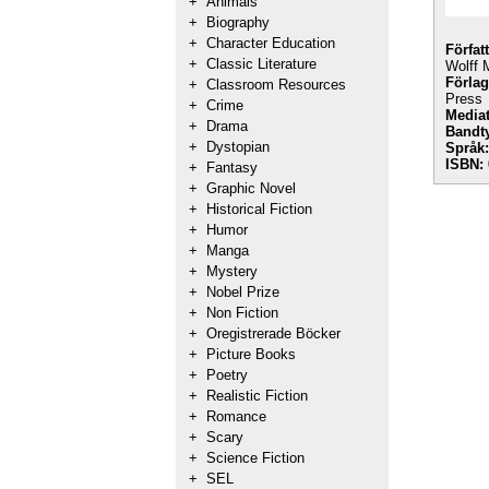
+
Animals
+
Biography
+
Character Education
Förfat
+
Classic Literature
Wolff 
Förlag
+
Classroom Resources
Press
+
Crime
Mediat
+
Drama
Bandt
+
Dystopian
Språk:
ISBN:
+
Fantasy
+
Graphic Novel
+
Historical Fiction
+
Humor
+
Manga
+
Mystery
+
Nobel Prize
+
Non Fiction
+
Oregistrerade Böcker
+
Picture Books
+
Poetry
+
Realistic Fiction
+
Romance
+
Scary
+
Science Fiction
+
SEL