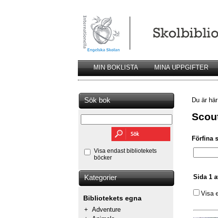
MIN BOKLISTA
MINA UPPGIFTER
Sök bok
Du är hä
Scou
Förfina 
Visa endast bibliotekets
böcker
Sida 1 a
Kategorier
Visa 
Bibliotekets egna
+
Adventure