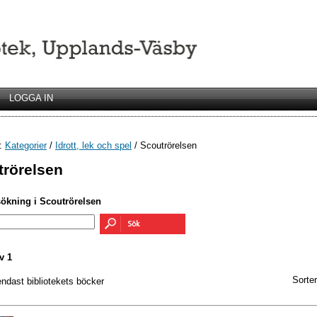
LOGGA IN
r:
Kategorier
/
Idrott, lek och spel
/ Scoutrörelsen
trörelsen
sökning i Scoutrörelsen
v 1
Sorter
endast bibliotekets böcker