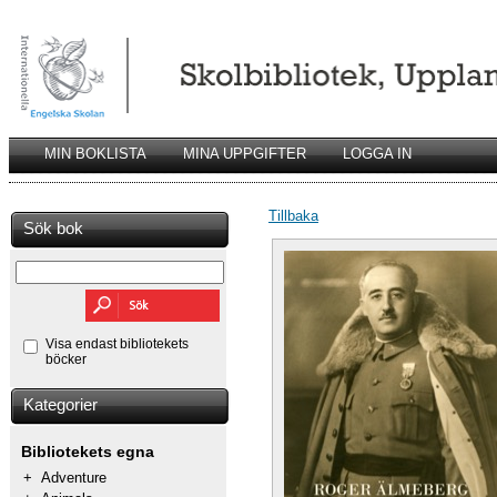
MIN BOKLISTA
MINA UPPGIFTER
LOGGA IN
Tillbaka
Sök bok
Visa endast bibliotekets
böcker
Kategorier
Bibliotekets egna
+
Adventure