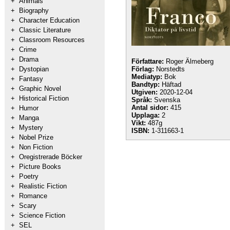
+
Animals
+
Biography
+
Character Education
+
Classic Literature
+
Classroom Resources
+
Crime
+
Drama
Författare:
Roger Älmeberg
+
Dystopian
Förlag:
Norstedts
Mediatyp:
Bok
+
Fantasy
Bandtyp:
Häftad
+
Graphic Novel
Utgiven:
2020-12-04
+
Historical Fiction
Språk:
Svenska
Antal sidor:
415
+
Humor
Upplaga:
2
+
Manga
Vikt:
487g
+
Mystery
ISBN:
1-311663-1
+
Nobel Prize
+
Non Fiction
+
Oregistrerade Böcker
+
Picture Books
+
Poetry
+
Realistic Fiction
+
Romance
+
Scary
+
Science Fiction
+
SEL