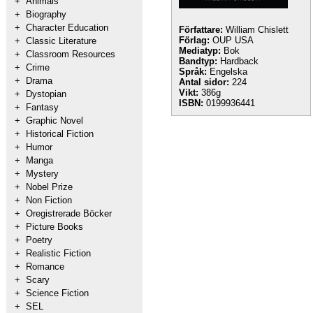
+
Animals
+
Biography
+
Character Education
Författare:
William Chislett
Förlag:
OUP USA
+
Classic Literature
Mediatyp:
Bok
+
Classroom Resources
Bandtyp:
Hardback
+
Crime
Språk:
Engelska
+
Drama
Antal sidor:
224
Vikt:
386g
+
Dystopian
ISBN:
0199936441
+
Fantasy
+
Graphic Novel
+
Historical Fiction
+
Humor
+
Manga
+
Mystery
+
Nobel Prize
+
Non Fiction
+
Oregistrerade Böcker
+
Picture Books
+
Poetry
+
Realistic Fiction
+
Romance
+
Scary
+
Science Fiction
+
SEL