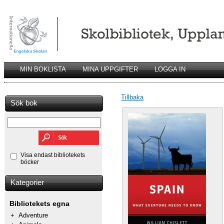
MIN BOKLISTA
MINA UPPGIFTER
LOGGA IN
Tillbaka
Sök bok
Visa endast bibliotekets
böcker
Kategorier
Bibliotekets egna
+
Adventure