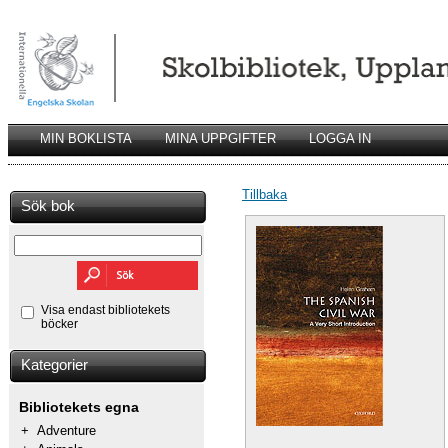
MIN BOKLISTA
MINA UPPGIFTER
LOGGA IN
Tillbaka
Sök bok
Visa endast bibliotekets
böcker
Kategorier
Bibliotekets egna
+
Adventure