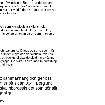
gen i Rwanda och Bosnien under senare
erglunds och Niclas Sennertegs bok blir
hur lätt våld föder nytt våld, och om hur
 släppts loss.
bok som kronologiskt skildrar hela
förklara finska inbördeskrigets orsaker,
r mig också är en ambition som man på ett
ets bakgrund, förlopp och efterspel. Här
n under kriget och de svenska frivilliga
nt och delvis skakande skildring av ämnet,
ngsläge. De bidrar själva med ny forskning
 tidningar.
 sitt sammanhang och ger oss
grafier på sidan 334 i Berglund
ka inbördeskriget som gör allt
ipligt.
and