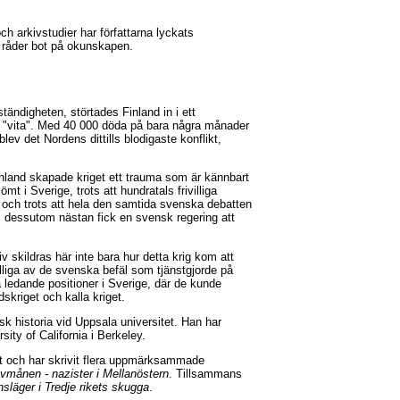
ch arkivstudier har författarna lyckats
 råder bot på okunskapen.
ständigheten, störtades Finland in i ett
h "vita". Med 40 000 döda på bara några månader
blev det Nordens dittills blodigaste konflikt,
inland skapade kriget ett trauma som är kännbart
mt i Sverige, trots att hundratals frivilliga
, och trots att hela den samtida svenska debatten
om dessutom nästan fick en svensk regering att
v skildras här inte bara hur detta krig kom att
lliga av de svenska befäl som tjänstgjorde på
ledande positioner i Sverige, där de kunde
skriget och kalla kriget.
isk historia vid Uppsala universitet. Han har
sity of California i Berkeley.
ist och har skrivit flera uppmärksammade
vmånen - nazister i Mellanöstern
. Tillsammans
släger i Tredje rikets skugga
.