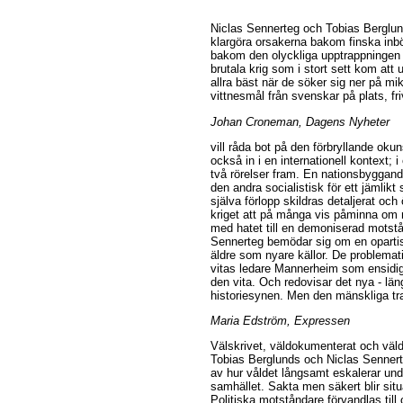
Niclas Sennerteg och Tobias Berglund
klargöra orsakerna bakom finska inb
bakom den olyckliga upptrappningen s
brutala krig som i stort sett kom att
allra bäst när de söker sig ner på mi
vittnesmål från svenskar på plats, friv
Johan Croneman, Dagens Nyheter
vill råda bot på den förbryllande ok
också in i en internationell kontext; 
två rörelser fram. En nationsbyggand
den andra socialistisk för ett jämlik
själva förlopp skildras detaljerat och 
kriget att på många vis påminna om 
med hatet till en demoniserad motst
Sennerteg bemödar sig om en opartis
äldre som nyare källor. De problemat
vitas ledare Mannerheim som ensidigt
den vita. Och redovisar det nya - län
historiesynen. Men den mänskliga trag
Maria Edström, Expressen
Välskrivet, väldokumenterat och väld
Tobias Berglunds och Niclas Sennert
av hur våldet långsamt eskalerar under 
samhället. Sakta men säkert blir situ
Politiska motståndare förvandlas till 