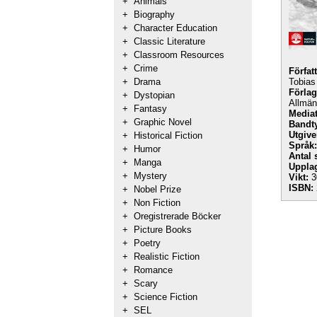
+
Animals
+
Biography
+
Character Education
+
Classic Literature
+
Classroom Resources
+
Crime
Förfat
+
Drama
Tobias
Förlag
+
Dystopian
Allmänl
+
Fantasy
Mediat
+
Graphic Novel
Bandt
Utgive
+
Historical Fiction
Språk:
+
Humor
Antal 
+
Manga
Uppla
+
Mystery
Vikt:
3
ISBN:
+
Nobel Prize
+
Non Fiction
+
Oregistrerade Böcker
+
Picture Books
+
Poetry
+
Realistic Fiction
+
Romance
+
Scary
+
Science Fiction
+
SEL