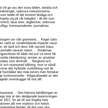
 vill ge oss den stora bilden, berätta och
ördeskriget, redovisa mekanismerna
om ledde till det extremt blodiga och
 utspela sig på vår bakgård – de blir som
kronivå, läser brev, dagböcker, redovisar
illiga, korrespondenter, journalister.
unskapen om vårt grannland … Kriget sätts
i en värld av sönderfallande imperier växer
e, ett land och dess folk oavsett klass,
t samhälle oavsett nation … Stridernas
ögonvittnen till både röd och vit terror får
nutida inbördeskrig; arméer av amatörer
åndare som drivkraft … Berglund och
k och nyanserad hållning, öser ur såväl
iserar den hyllande mytbildning runt de
 framhåller den röda terrorn men förnekar
ge kontroversiella - ifrågasättandet av den
edin överskuggar till slut allt.
isponerat ... Den främsta behållningen av
egs bok är den detaljerade beskrivningen
1917, för att till slut förgifta hela
ationen allt mer explosiv och hatisk.
omänskliga fiender, till djur som ska