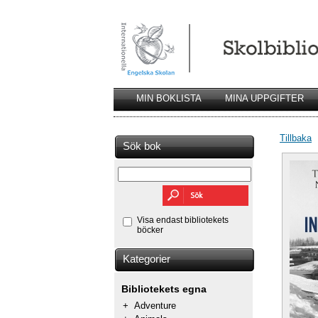
MIN BOKLISTA
MINA UPPGIFTER
Tillbaka
Sök bok
Visa endast bibliotekets
böcker
Kategorier
Bibliotekets egna
+
Adventure