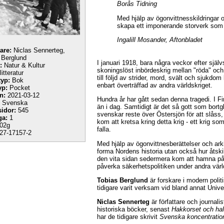
Borås Tidning
Med hjälp av ögonvittnesskildringar o
skapa ett imponerande storverk som
Ingalill Mosander, Aftonbladet
tare:
Niclas Sennerteg,
 Berglund
I januari 1918, bara några veckor efter själv
:
Natur & Kultur
skoningslöst inbördeskrig mellan "röda" oc
itteratur
till följd av strider, mord, svält och sjukdom 
yp:
Bok
enbart överträffad av andra världskriget.
yp:
Pocket
n:
2021-03-12
Hundra år har gått sedan denna tragedi. I F
Svenska
än i dag. Samtidigt är det så gott som bortglö
sidor:
545
svenskar reste över Östersjön för att slåss
ga:
1
kom att kretsa kring detta krig - ett krig s
02g
falla.
27-17157-2
Med hjälp av ögonvittnesberättelser och arki
forma Nordens historia utan också hur åtski
den vita sidan sedermera kom att hamna på 
påverka säkerhetspolitiken under andra värld
Tobias Berglund
är forskare i modern polit
tidigare varit verksam vid bland annat Univer
Niclas Sennerteg
är författare och journal
historiska böcker, senast
Hakkorset och hal
har de tidigare skrivit
Svenska koncentration