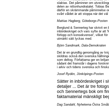
slaktas. Det påminner om utvecklin
delen av nittonhundratalet. Tobias B
därför en skrämmande påminnelse om 
svårt våldet är att stoppa när det väl
Mattias Hagberg, Göteborgs-Posten
Berglund & Sennerteg har skrivit en 
inbördeskriget och vars syfte är att '
förlopp och konsekvenser', vilket fö
utmärkt sätt lyckas med.
Björn Sandmark, Dala-Demokraten
Det är en grundlig genomgång av krig
skildras också den svenska hållninge
som deltog. Författarna ger en brilja
sådant det framstår i dagens forskni
i arkiv och tidens svenska och finska
Josef Rydén, Jönköpings-Posten
Sätter in inbördeskriget i
detaljer ... Det är tre foto
och Sennertegs bok om fins
faktamaterial mänskligt begr
Dag Sandahl, Nyheterna Östra Smål