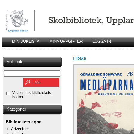
MIN BOKLISTA
MINA UPPGIFTER
LOGGA IN
Tillbaka
Sök bok
Visa endast bibliotekets
böcker
Kategorier
Bibliotekets egna
+
Adventure