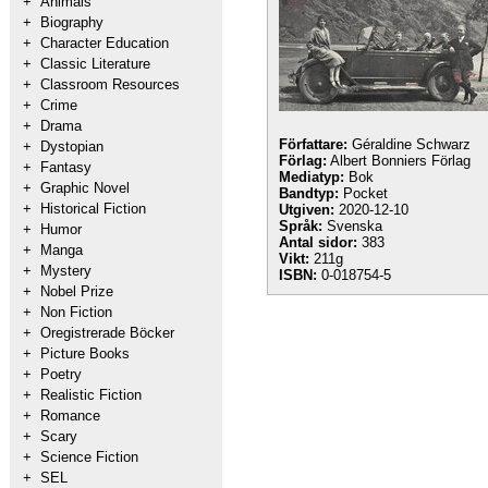
+
Animals
+
Biography
+
Character Education
+
Classic Literature
+
Classroom Resources
+
Crime
+
Drama
Författare:
Géraldine Schwarz
+
Dystopian
Förlag:
Albert Bonniers Förlag
+
Fantasy
Mediatyp:
Bok
+
Graphic Novel
Bandtyp:
Pocket
+
Historical Fiction
Utgiven:
2020-12-10
Språk:
Svenska
+
Humor
Antal sidor:
383
+
Manga
Vikt:
211g
+
Mystery
ISBN:
0-018754-5
+
Nobel Prize
+
Non Fiction
+
Oregistrerade Böcker
+
Picture Books
+
Poetry
+
Realistic Fiction
+
Romance
+
Scary
+
Science Fiction
+
SEL