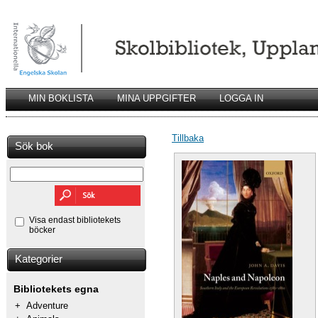
MIN BOKLISTA
MINA UPPGIFTER
LOGGA IN
Tillbaka
Sök bok
Visa endast bibliotekets
böcker
Kategorier
Bibliotekets egna
+
Adventure