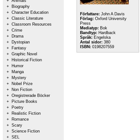
+
Animals
+
Biography
+
Character Education
Författare:
John A Davis
+
Classic Literature
Förlag:
Oxford University
Press
+
Classroom Resources
Mediatyp:
Bok
+
Crime
Bandtyp:
Hardback
+
Drama
Språk:
Engelska
+
Dystopian
Antal sidor:
380
ISBN:
0198207559
+
Fantasy
+
Graphic Novel
+
Historical Fiction
+
Humor
+
Manga
+
Mystery
+
Nobel Prize
+
Non Fiction
+
Oregistrerade Böcker
+
Picture Books
+
Poetry
+
Realistic Fiction
+
Romance
+
Scary
+
Science Fiction
+
SEL