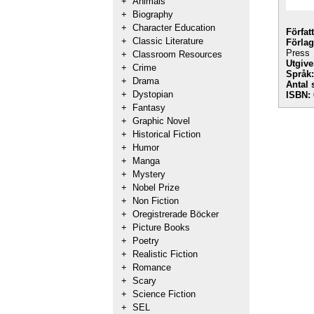
+
Animals
+
Biography
+
Character Education
Förfat
+
Classic Literature
Förlag
Press
+
Classroom Resources
Utgive
+
Crime
Språk:
+
Drama
Antal 
+
Dystopian
ISBN:
+
Fantasy
+
Graphic Novel
+
Historical Fiction
+
Humor
+
Manga
+
Mystery
+
Nobel Prize
+
Non Fiction
+
Oregistrerade Böcker
+
Picture Books
+
Poetry
+
Realistic Fiction
+
Romance
+
Scary
+
Science Fiction
+
SEL