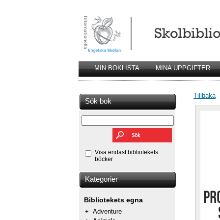
MIN BOKLISTA
MINA UPPGIFTER
Tillbaka
Sök bok
Visa endast bibliotekets
böcker
Kategorier
Bibliotekets egna
+
Adventure