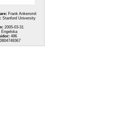
tare:
Frank Ankersmit
:
Stanford University
n:
2005-03-31
Engelska
sidor:
496
0804749367