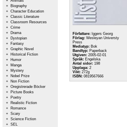
+
Animals
+
Biography
+
Character Education
+
Classic Literature
+
Classroom Resources
+
Crime
+
Drama
Författare:
Iggers Georg
Förlag:
Wesleyan Universty
+
Dystopian
Press
+
Fantasy
Mediatyp:
Bok
+
Graphic Novel
Bandtyp:
Paperback
+
Historical Fiction
Utgiven:
2005-02-01
Språk:
Engelska
+
Humor
Antal sidor:
198
+
Manga
Upplaga:
2
+
Mystery
Vikt:
272g
+
Nobel Prize
ISBN:
0819567666
+
Non Fiction
+
Oregistrerade Böcker
+
Picture Books
+
Poetry
+
Realistic Fiction
+
Romance
+
Scary
+
Science Fiction
+
SEL