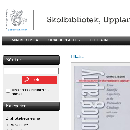
MIN BOKLISTA
MINA UPPGIFTER
LOGGA IN
Tillbaka
Sök bok
Visa endast bibliotekets
böcker
Kategorier
Bibliotekets egna
+
Adventure