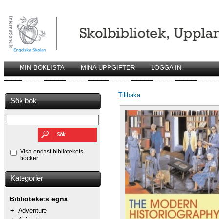
MIN BOKLISTA
MINA UPPGIFTER
LOGGA IN
Tillbaka
Sök bok
Visa endast bibliotekets
böcker
Kategorier
Bibliotekets egna
+
Adventure