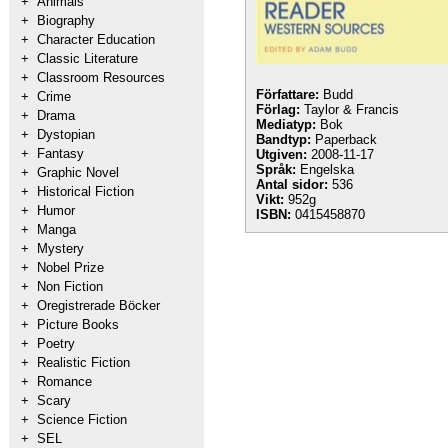
+
Animals
+
Biography
+
Character Education
+
Classic Literature
+
Classroom Resources
Författare:
Budd
+
Crime
Förlag:
Taylor & Francis
+
Drama
Mediatyp:
Bok
+
Dystopian
Bandtyp:
Paperback
+
Fantasy
Utgiven:
2008-11-17
Språk:
Engelska
+
Graphic Novel
Antal sidor:
536
+
Historical Fiction
Vikt:
952g
+
Humor
ISBN:
0415458870
+
Manga
+
Mystery
+
Nobel Prize
+
Non Fiction
+
Oregistrerade Böcker
+
Picture Books
+
Poetry
+
Realistic Fiction
+
Romance
+
Scary
+
Science Fiction
+
SEL