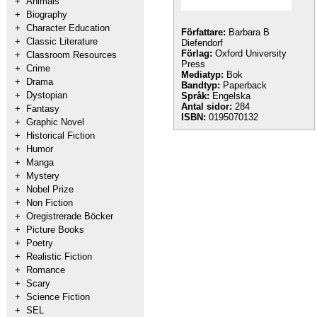
+
Animals
+
Biography
+
Character Education
Författare:
Barbara B
+
Classic Literature
Diefendorf
Förlag:
Oxford University
+
Classroom Resources
Press
+
Crime
Mediatyp:
Bok
+
Drama
Bandtyp:
Paperback
+
Dystopian
Språk:
Engelska
Antal sidor:
284
+
Fantasy
ISBN:
0195070132
+
Graphic Novel
+
Historical Fiction
+
Humor
+
Manga
+
Mystery
+
Nobel Prize
+
Non Fiction
+
Oregistrerade Böcker
+
Picture Books
+
Poetry
+
Realistic Fiction
+
Romance
+
Scary
+
Science Fiction
+
SEL