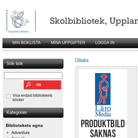
MIN BOKLISTA
MINA UPPGIFTER
LOGGA IN
Tillbaka
Sök bok
Visa endast bibliotekets
böcker
Kategorier
Bibliotekets egna
+
Adventure