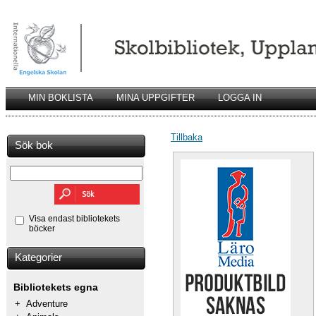
MIN BOKLISTA
MINA UPPGIFTER
LOGGA IN
Tillbaka
Sök bok
Visa endast bibliotekets
böcker
Kategorier
Bibliotekets egna
+
Adventure