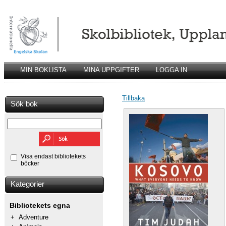
MIN BOKLISTA
MINA UPPGIFTER
LOGGA IN
Tillbaka
Sök bok
Visa endast bibliotekets
böcker
Kategorier
Bibliotekets egna
+
Adventure