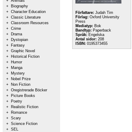
+
Animals
+
Biography
+
Character Education
Författare:
Judah Tim
Förlag:
Oxford University
+
Classic Literature
Press
+
Classroom Resources
Mediatyp:
Bok
+
Crime
Bandtyp:
Paperback
+
Drama
Språk:
Engelska
Antal sidor:
208
+
Dystopian
ISBN:
0195373455
+
Fantasy
+
Graphic Novel
+
Historical Fiction
+
Humor
+
Manga
+
Mystery
+
Nobel Prize
+
Non Fiction
+
Oregistrerade Böcker
+
Picture Books
+
Poetry
+
Realistic Fiction
+
Romance
+
Scary
+
Science Fiction
+
SEL