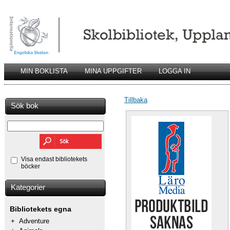
MIN BOKLISTA
MINA UPPGIFTER
LOGGA IN
Tillbaka
Sök bok
Visa endast bibliotekets
böcker
Kategorier
Bibliotekets egna
+
Adventure