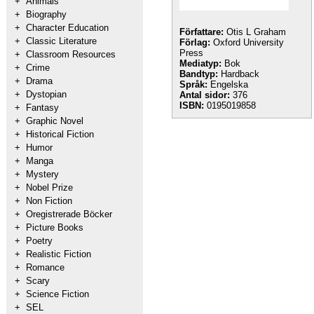
+
Animals
+
Biography
+
Character Education
Författare:
Otis L Graham
+
Classic Literature
Förlag:
Oxford University
Press
+
Classroom Resources
Mediatyp:
Bok
+
Crime
Bandtyp:
Hardback
+
Drama
Språk:
Engelska
+
Dystopian
Antal sidor:
376
ISBN:
0195019858
+
Fantasy
+
Graphic Novel
+
Historical Fiction
+
Humor
+
Manga
+
Mystery
+
Nobel Prize
+
Non Fiction
+
Oregistrerade Böcker
+
Picture Books
+
Poetry
+
Realistic Fiction
+
Romance
+
Scary
+
Science Fiction
+
SEL