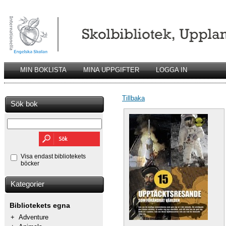
MIN BOKLISTA
MINA UPPGIFTER
LOGGA IN
Tillbaka
Sök bok
Visa endast bibliotekets
böcker
Kategorier
Bibliotekets egna
+
Adventure