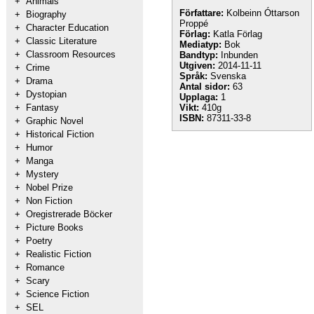
+
Animals
Författare:
Kolbeinn Óttarson
+
Biography
Proppé
+
Character Education
Förlag:
Katla Förlag
+
Classic Literature
Mediatyp:
Bok
+
Classroom Resources
Bandtyp:
Inbunden
Utgiven:
2014-11-11
+
Crime
Språk:
Svenska
+
Drama
Antal sidor:
63
+
Dystopian
Upplaga:
1
+
Fantasy
Vikt:
410g
ISBN:
87311-33-8
+
Graphic Novel
+
Historical Fiction
+
Humor
+
Manga
+
Mystery
+
Nobel Prize
+
Non Fiction
+
Oregistrerade Böcker
+
Picture Books
+
Poetry
+
Realistic Fiction
+
Romance
+
Scary
+
Science Fiction
+
SEL