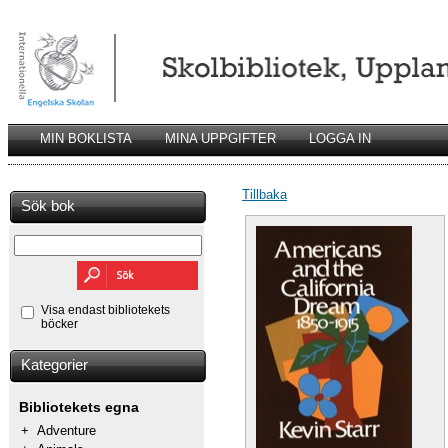
MIN BOKLISTA
MINA UPPGIFTER
LOGGA IN
Tillbaka
Sök bok
Visa endast bibliotekets
böcker
Kategorier
Bibliotekets egna
+
Adventure