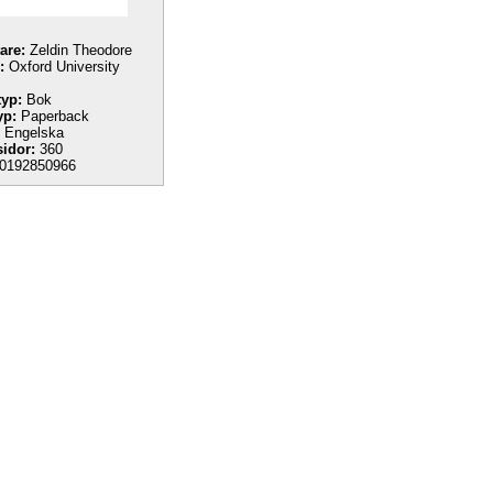
tare:
Zeldin Theodore
:
Oxford University
yp:
Bok
yp:
Paperback
Engelska
sidor:
360
0192850966