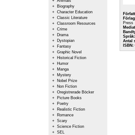
+
Animals
+
Biography
+
Character Education
Förfat
+
Classic Literature
Förlag
Press
+
Classroom Resources
Mediat
+
Crime
Bandt
+
Drama
Språk:
+
Dystopian
Antal 
ISBN:
+
Fantasy
+
Graphic Novel
+
Historical Fiction
+
Humor
+
Manga
+
Mystery
+
Nobel Prize
+
Non Fiction
+
Oregistrerade Böcker
+
Picture Books
+
Poetry
+
Realistic Fiction
+
Romance
+
Scary
+
Science Fiction
+
SEL