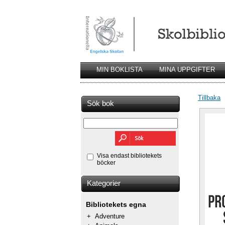
MIN BOKLISTA
MINA UPPGIFTER
Tillbaka
Sök bok
Visa endast bibliotekets
böcker
Kategorier
Bibliotekets egna
+
Adventure