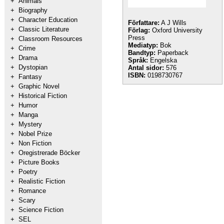
+
Animals
+
Biography
+
Character Education
Författare:
A J Wills
+
Classic Literature
Förlag:
Oxford University
Press
+
Classroom Resources
Mediatyp:
Bok
+
Crime
Bandtyp:
Paperback
+
Drama
Språk:
Engelska
+
Dystopian
Antal sidor:
576
ISBN:
0198730767
+
Fantasy
+
Graphic Novel
+
Historical Fiction
+
Humor
+
Manga
+
Mystery
+
Nobel Prize
+
Non Fiction
+
Oregistrerade Böcker
+
Picture Books
+
Poetry
+
Realistic Fiction
+
Romance
+
Scary
+
Science Fiction
+
SEL