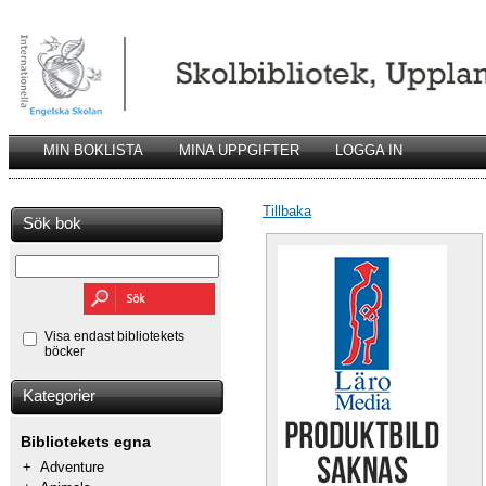
MIN BOKLISTA
MINA UPPGIFTER
LOGGA IN
Tillbaka
Sök bok
Visa endast bibliotekets
böcker
Kategorier
Bibliotekets egna
+
Adventure