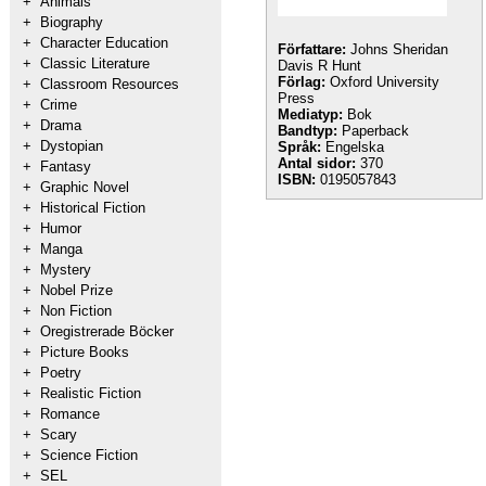
+
Animals
+
Biography
+
Character Education
Författare:
Johns Sheridan
+
Classic Literature
Davis R Hunt
Förlag:
Oxford University
+
Classroom Resources
Press
+
Crime
Mediatyp:
Bok
+
Drama
Bandtyp:
Paperback
+
Dystopian
Språk:
Engelska
Antal sidor:
370
+
Fantasy
ISBN:
0195057843
+
Graphic Novel
+
Historical Fiction
+
Humor
+
Manga
+
Mystery
+
Nobel Prize
+
Non Fiction
+
Oregistrerade Böcker
+
Picture Books
+
Poetry
+
Realistic Fiction
+
Romance
+
Scary
+
Science Fiction
+
SEL