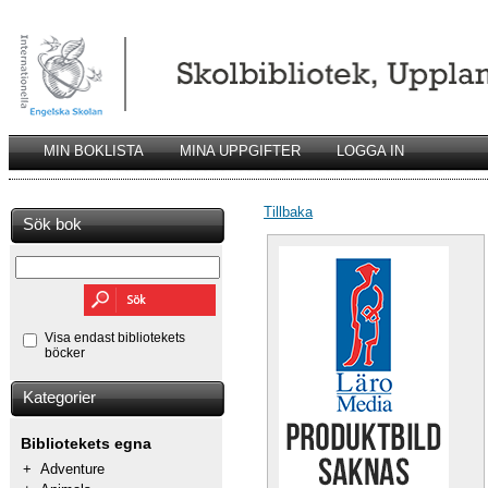
MIN BOKLISTA
MINA UPPGIFTER
LOGGA IN
Tillbaka
Sök bok
Visa endast bibliotekets
böcker
Kategorier
Bibliotekets egna
+
Adventure