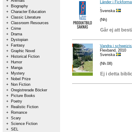
+
Animals
Länder i Fickforma
+
Biography
,
Svenska
+
Character Education
+
Classic Literature
(Nh)
+
Classroom Resources
+
Crime
Går ej att best
+
Drama
+
Dystopian
+
Fantasy
Vandra i schweizis
Flexband, 2010
+
Graphic Novel
Svenska
+
Historical Fiction
+
Humor
(Nh.08)
+
Manga
+
Mystery
Ej i detta bibli
+
Nobel Prize
+
Non Fiction
+
Oregistrerade Böcker
+
Picture Books
+
Poetry
+
Realistic Fiction
+
Romance
+
Scary
+
Science Fiction
+
SEL