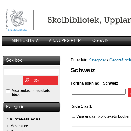
MIN BOKLISTA
MINA UPPGIFTER
LOGGA IN
Sök bok
Du är här:
Kategorier
/
Geografi och 
Schweiz
Förfina sökning i Schweiz
Visa endast bibliotekets
böcker
Sida 1 av 1
Kategorier
Visa endast bibliotekets böcker
Bibliotekets egna
+
Adventure