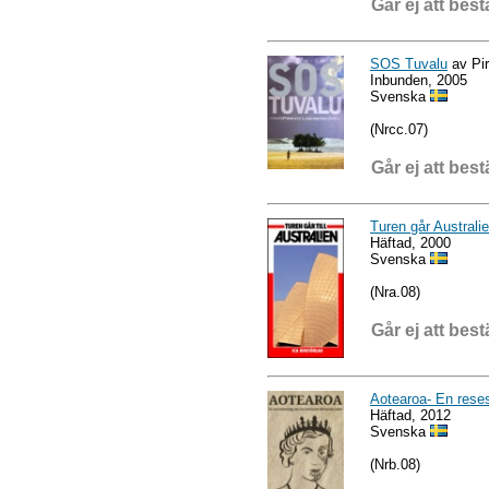
Går ej att best
SOS Tuvalu
av Pir
Inbunden, 2005
Svenska
(Nrcc.07)
Går ej att best
Turen går Australi
Häftad, 2000
Svenska
(Nra.08)
Går ej att best
Aotearoa- En reses
Häftad, 2012
Svenska
(Nrb.08)