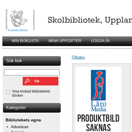
MIN BOKLISTA
MINA UPPGIFTER
LOGGA IN
Tillbaka
Sök bok
Visa endast bibliotekets
böcker
Kategorier
Bibliotekets egna
+
Adventure