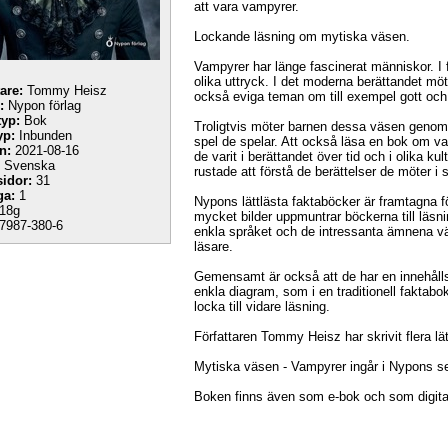
att vara vampyrer.
Lockande läsning om mytiska väsen.
Vampyrer har länge fascinerat människor. I f
olika uttryck. I det moderna berättandet möt
tare:
Tommy Heisz
också eviga teman om till exempel gott och
:
Nypon förlag
yp:
Bok
Troligtvis möter barnen dessa väsen genom d
yp:
Inbunden
spel de spelar. Att också läsa en bok om vam
n:
2021-08-16
de varit i berättandet över tid och i olika ku
Svenska
rustade att förstå de berättelser de möter 
sidor:
31
ga:
1
Nypons lättlästa faktaböcker är framtagna f
18g
mycket bilder uppmuntrar böckerna till läsni
7987-380-6
enkla språket och de intressanta ämnena vä
läsare.
Gemensamt är också att de har en innehåll
enkla diagram, som i en traditionell faktabok
locka till vidare läsning.
Författaren Tommy Heisz har skrivit flera lät
Mytiska väsen - Vampyrer ingår i Nypons s
Boken finns även som e-bok och som digital