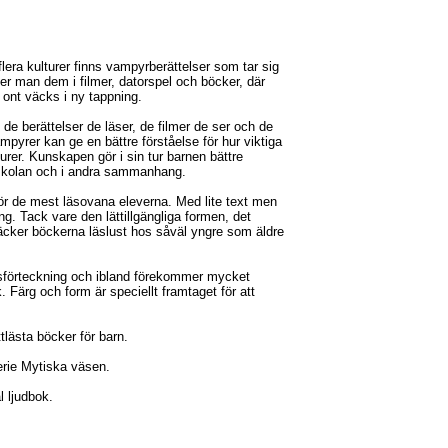
lera kulturer finns vampyrberättelser som tar sig
er man dem i filmer, datorspel och böcker, där
 ont väcks i ny tappning.
e berättelser de läser, de filmer de ser och de
pyrer kan ge en bättre förståelse för hur viktiga
lturer. Kunskapen gör i sin tur barnen bättre
i skolan och i andra sammanhang.
ör de mest läsovana eleverna. Med lite text men
ng. Tack vare den lättillgängliga formen, det
cker böckerna läslust hos såväl yngre som äldre
sförteckning och ibland förekommer mycket
. Färg och form är speciellt framtaget för att
tlästa böcker för barn.
erie Mytiska väsen.
 ljudbok.