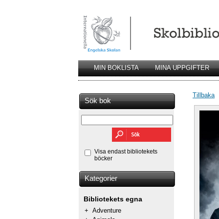
MIN BOKLISTA
MINA UPPGIFTER
Tillbaka
Sök bok
Visa endast bibliotekets
böcker
Kategorier
Bibliotekets egna
+
Adventure