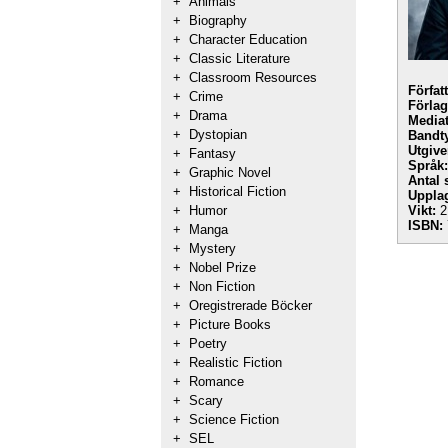
+
Animals
+
Biography
+
Character Education
+
Classic Literature
+
Classroom Resources
Förfat
+
Crime
Förlag
+
Drama
Mediat
+
Dystopian
Bandt
Utgive
+
Fantasy
Språk:
+
Graphic Novel
Antal 
+
Historical Fiction
Uppla
+
Humor
Vikt:
2
ISBN:
+
Manga
+
Mystery
+
Nobel Prize
+
Non Fiction
+
Oregistrerade Böcker
+
Picture Books
+
Poetry
+
Realistic Fiction
+
Romance
+
Scary
+
Science Fiction
+
SEL