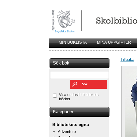
MIN BOKLISTA
MINA UPPGIFTER
Tillbaka
Sök bok
Visa endast bibliotekets
böcker
Kategorier
Bibliotekets egna
+
Adventure