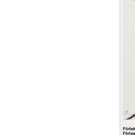
Förfat
Förlag