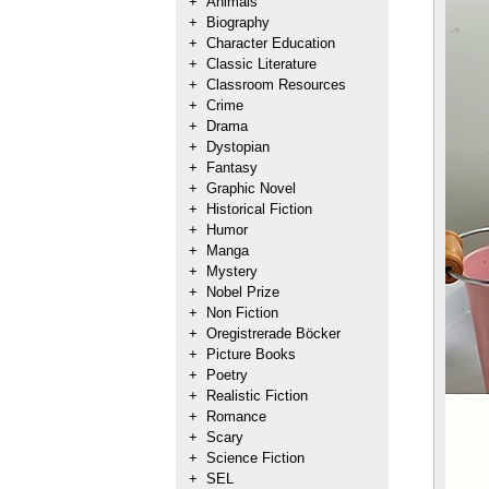
+
Animals
+
Biography
+
Character Education
+
Classic Literature
+
Classroom Resources
+
Crime
+
Drama
+
Dystopian
+
Fantasy
+
Graphic Novel
+
Historical Fiction
+
Humor
+
Manga
+
Mystery
+
Nobel Prize
+
Non Fiction
+
Oregistrerade Böcker
+
Picture Books
+
Poetry
+
Realistic Fiction
+
Romance
+
Scary
+
Science Fiction
+
SEL