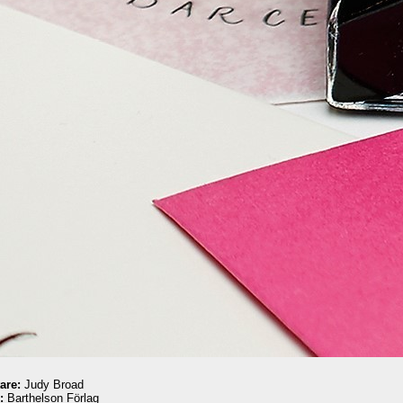
tare:
Judy Broad
:
Barthelson Förlag