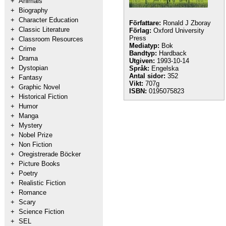
+
Animals
+
Biography
+
Character Education
Författare:
Ronald J Zboray
+
Classic Literature
Förlag:
Oxford University
Press
+
Classroom Resources
Mediatyp:
Bok
+
Crime
Bandtyp:
Hardback
+
Drama
Utgiven:
1993-10-14
+
Dystopian
Språk:
Engelska
Antal sidor:
352
+
Fantasy
Vikt:
707g
+
Graphic Novel
ISBN:
0195075823
+
Historical Fiction
+
Humor
+
Manga
+
Mystery
+
Nobel Prize
+
Non Fiction
+
Oregistrerade Böcker
+
Picture Books
+
Poetry
+
Realistic Fiction
+
Romance
+
Scary
+
Science Fiction
+
SEL