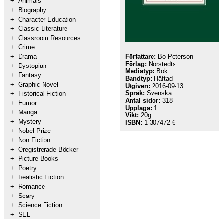
+
Animals
+
Biography
+
Character Education
+
Classic Literature
+
Classroom Resources
+
Crime
+
Drama
Författare:
Bo Peterson
Förlag:
Norstedts
+
Dystopian
Mediatyp:
Bok
+
Fantasy
Bandtyp:
Häftad
+
Graphic Novel
Utgiven:
2016-09-13
Språk:
Svenska
+
Historical Fiction
Antal sidor:
318
+
Humor
Upplaga:
1
+
Manga
Vikt:
20g
+
Mystery
ISBN:
1-307472-6
+
Nobel Prize
+
Non Fiction
+
Oregistrerade Böcker
+
Picture Books
+
Poetry
+
Realistic Fiction
+
Romance
+
Scary
+
Science Fiction
+
SEL