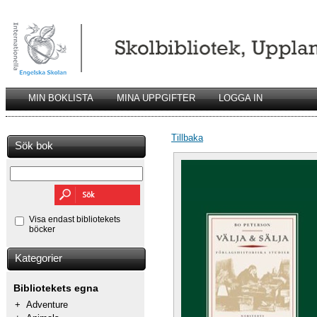
MIN BOKLISTA
MINA UPPGIFTER
LOGGA IN
Tillbaka
Sök bok
Visa endast bibliotekets
böcker
Kategorier
Bibliotekets egna
+
Adventure