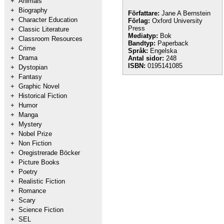
+
Animals
+
Biography
Författare:
Jane A Bernstein
+
Character Education
Förlag:
Oxford University
Press
+
Classic Literature
Mediatyp:
Bok
+
Classroom Resources
Bandtyp:
Paperback
+
Crime
Språk:
Engelska
+
Drama
Antal sidor:
248
ISBN:
0195141085
+
Dystopian
+
Fantasy
+
Graphic Novel
+
Historical Fiction
+
Humor
+
Manga
+
Mystery
+
Nobel Prize
+
Non Fiction
+
Oregistrerade Böcker
+
Picture Books
+
Poetry
+
Realistic Fiction
+
Romance
+
Scary
+
Science Fiction
+
SEL