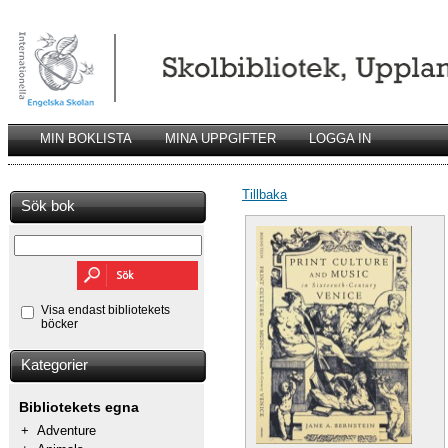
MIN BOKLISTA
MINA UPPGIFTER
LOGGA IN
Tillbaka
Sök bok
Visa endast bibliotekets
böcker
Kategorier
Bibliotekets egna
+
Adventure