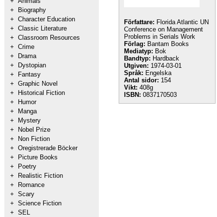
+
Animals
+
Biography
+
Character Education
Författare:
Florida Atlantic UN
+
Classic Literature
Conference on Management
Problems in Serials Work
+
Classroom Resources
Förlag:
Bantam Books
+
Crime
Mediatyp:
Bok
+
Drama
Bandtyp:
Hardback
+
Dystopian
Utgiven:
1974-03-01
Språk:
Engelska
+
Fantasy
Antal sidor:
154
+
Graphic Novel
Vikt:
408g
+
Historical Fiction
ISBN:
0837170503
+
Humor
+
Manga
+
Mystery
+
Nobel Prize
+
Non Fiction
+
Oregistrerade Böcker
+
Picture Books
+
Poetry
+
Realistic Fiction
+
Romance
+
Scary
+
Science Fiction
+
SEL