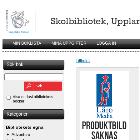
MIN BOKLISTA
MINA UPPGIFTER
LOGGA IN
Tillbaka
Sök bok
Visa endast bibliotekets
böcker
Kategorier
Bibliotekets egna
+
Adventure