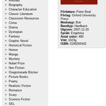
+
Animals
+
Biography
+
Character Education
Författare:
Peter Beal
+
Classic Literature
Förlag:
Oxford University
+
Classroom Resources
Press
Mediatyp:
Bok
+
Crime
Bandtyp:
Hardback
+
Drama
Utgiven:
2007-12-20
+
Dystopian
Språk:
Engelska
+
Fantasy
Antal sidor:
480
Vikt:
1023g
+
Graphic Novel
ISBN:
0199265442
+
Historical Fiction
+
Humor
+
Manga
+
Mystery
+
Nobel Prize
+
Non Fiction
+
Oregistrerade Böcker
+
Picture Books
+
Poetry
+
Realistic Fiction
+
Romance
+
Scary
+
Science Fiction
+
SEL