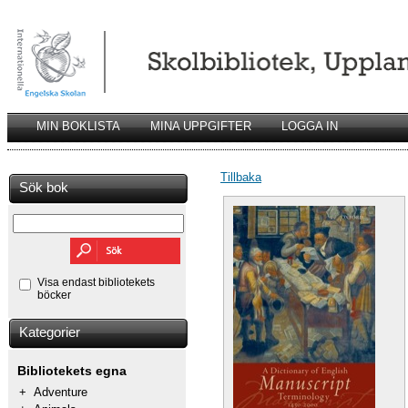
MIN BOKLISTA
MINA UPPGIFTER
LOGGA IN
Tillbaka
Sök bok
Visa endast bibliotekets
böcker
Kategorier
Bibliotekets egna
+
Adventure