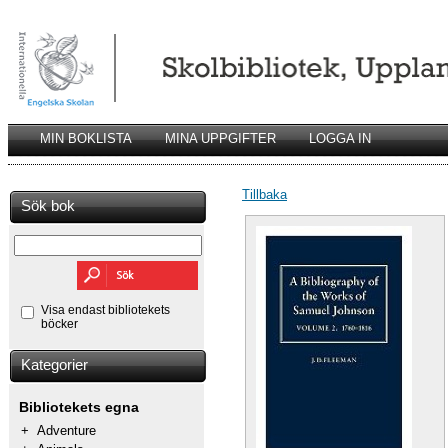
MIN BOKLISTA
MINA UPPGIFTER
LOGGA IN
Tillbaka
Sök bok
Visa endast bibliotekets
böcker
Kategorier
Bibliotekets egna
+
Adventure