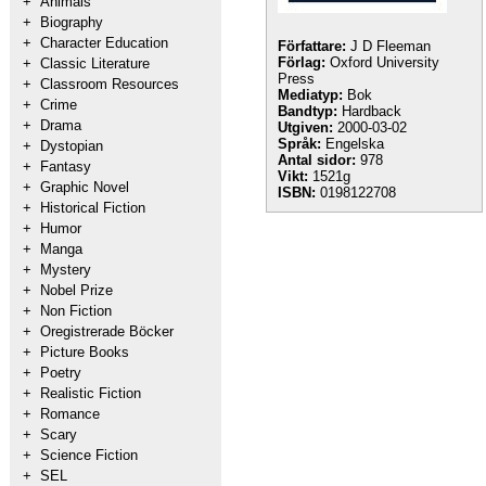
+
Animals
+
Biography
+
Character Education
Författare:
J D Fleeman
Förlag:
Oxford University
+
Classic Literature
Press
+
Classroom Resources
Mediatyp:
Bok
+
Crime
Bandtyp:
Hardback
+
Drama
Utgiven:
2000-03-02
Språk:
Engelska
+
Dystopian
Antal sidor:
978
+
Fantasy
Vikt:
1521g
+
Graphic Novel
ISBN:
0198122708
+
Historical Fiction
+
Humor
+
Manga
+
Mystery
+
Nobel Prize
+
Non Fiction
+
Oregistrerade Böcker
+
Picture Books
+
Poetry
+
Realistic Fiction
+
Romance
+
Scary
+
Science Fiction
+
SEL