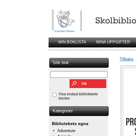
MIN BOKLISTA
MINA UPPGIFTER
Tillbaka
Sök bok
Visa endast bibliotekets
böcker
Kategorier
Bibliotekets egna
+
Adventure