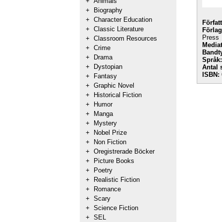
+
Animals
+
Biography
+
Character Education
Förfat
+
Classic Literature
Förlag
Press
+
Classroom Resources
Mediat
+
Crime
Bandt
+
Drama
Språk:
+
Dystopian
Antal 
ISBN:
+
Fantasy
+
Graphic Novel
+
Historical Fiction
+
Humor
+
Manga
+
Mystery
+
Nobel Prize
+
Non Fiction
+
Oregistrerade Böcker
+
Picture Books
+
Poetry
+
Realistic Fiction
+
Romance
+
Scary
+
Science Fiction
+
SEL