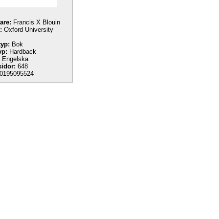
tare:
Francis X Blouin
:
Oxford University
yp:
Bok
yp:
Hardback
Engelska
sidor:
648
0195095524