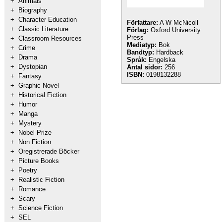
+
Animals
+
Biography
+
Character Education
Författare:
A W McNicoll
+
Classic Literature
Förlag:
Oxford University
Press
+
Classroom Resources
Mediatyp:
Bok
+
Crime
Bandtyp:
Hardback
+
Drama
Språk:
Engelska
+
Dystopian
Antal sidor:
256
ISBN:
0198132288
+
Fantasy
+
Graphic Novel
+
Historical Fiction
+
Humor
+
Manga
+
Mystery
+
Nobel Prize
+
Non Fiction
+
Oregistrerade Böcker
+
Picture Books
+
Poetry
+
Realistic Fiction
+
Romance
+
Scary
+
Science Fiction
+
SEL