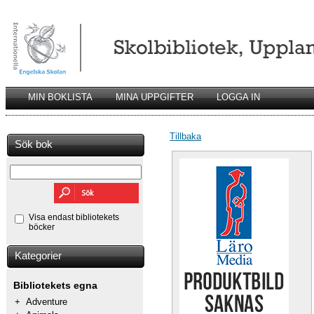
MIN BOKLISTA
MINA UPPGIFTER
LOGGA IN
Tillbaka
Sök bok
Visa endast bibliotekets
böcker
Kategorier
Bibliotekets egna
+
Adventure