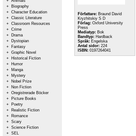
+
Animals
+
Biography
+
Character Education
Författare:
Braund David
+
Classic Literature
Kryzhitskiy S D
Förlag:
Oxford University
+
Classroom Resources
Press
+
Crime
Mediatyp:
Bok
+
Drama
Bandtyp:
Hardback
+
Dystopian
Språk:
Engelska
Antal sidor:
224
+
Fantasy
ISBN:
0197264041
+
Graphic Novel
+
Historical Fiction
+
Humor
+
Manga
+
Mystery
+
Nobel Prize
+
Non Fiction
+
Oregistrerade Böcker
+
Picture Books
+
Poetry
+
Realistic Fiction
+
Romance
+
Scary
+
Science Fiction
+
SEL