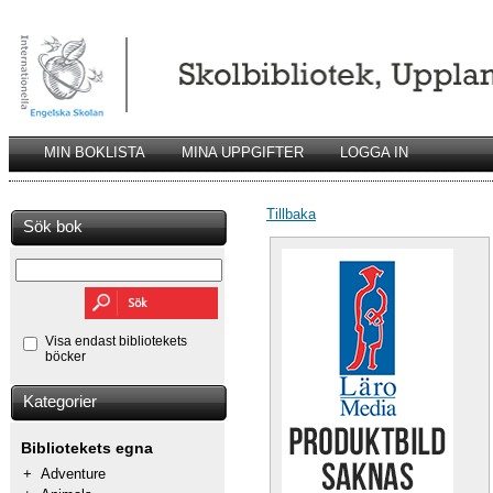
MIN BOKLISTA
MINA UPPGIFTER
LOGGA IN
Tillbaka
Sök bok
Visa endast bibliotekets
böcker
Kategorier
Bibliotekets egna
+
Adventure