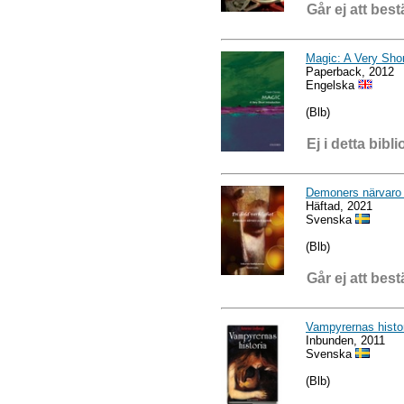
Går ej att best
Magic: A Very Shor
Paperback, 2012
Engelska
(Blb)
Ej i detta bibli
Demoners närvaro
Häftad, 2021
Svenska
(Blb)
Går ej att best
Vampyrernas histo
Inbunden, 2011
Svenska
(Blb)