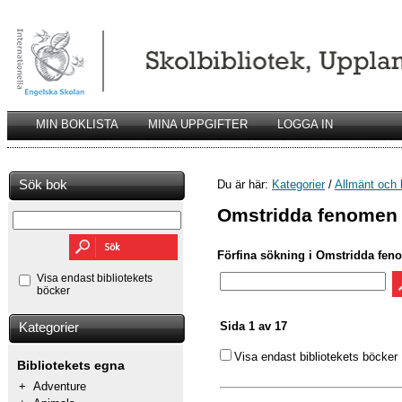
MIN BOKLISTA
MINA UPPGIFTER
LOGGA IN
Sök bok
Du är här:
Kategorier
/
Allmänt och 
Omstridda fenomen 
Förfina sökning i Omstridda fen
Visa endast bibliotekets
böcker
Sida 1 av 17
Kategorier
Visa endast bibliotekets böcker
Bibliotekets egna
+
Adventure