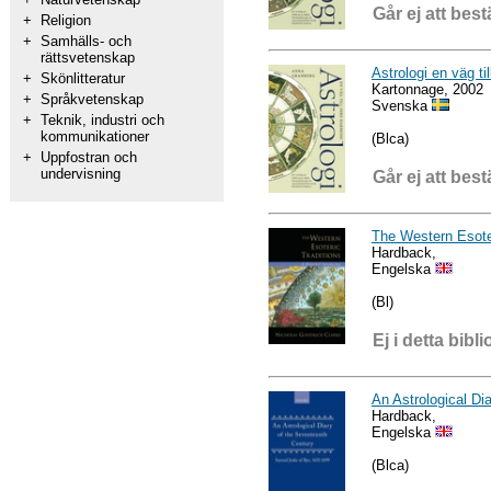
Går ej att best
+
Religion
+
Samhälls- och
rättsvetenskap
Astrologi en väg ti
+
Skönlitteratur
Kartonnage, 2002
+
Språkvetenskap
Svenska
+
Teknik, industri och
kommunikationer
(Blca)
+
Uppfostran och
undervisning
Går ej att best
The Western Esoter
Hardback,
Engelska
(Bl)
Ej i detta bibli
An Astrological Di
Hardback,
Engelska
(Blca)