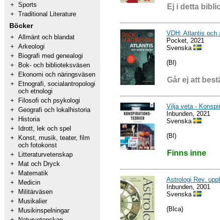
+
Sports
Ej i detta bibli
+
Traditional Literature
Böcker
VDH: Atlantis och
+
Allmänt och blandat
Pocket, 2021
+
Arkeologi
Svenska
+
Biografi med genealogi
(Bl)
+
Bok- och biblioteksväsen
+
Ekonomi och näringsväsen
Går ej att best
+
Etnografi, socialantropologi
och etnologi
+
Filosofi och psykologi
Vilja veta - Konspi
+
Geografi och lokalhistoria
Inbunden, 2021
+
Historia
Svenska
+
Idrott, lek och spel
(Bl)
+
Konst, musik, teater, film
och fotokonst
Finns inne
+
Litteraturvetenskap
+
Mat och Dryck
+
Matematik
Astrologi Rev. uppl
+
Medicin
Inbunden, 2001
+
Militärväsen
Svenska
+
Musikalier
(Blca)
+
Musikinspelningar
+
Naturvetenskap