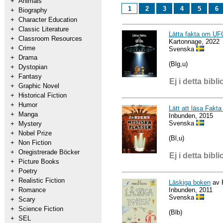
+
Animals
1
2
3
4
5
6
+
Biography
+
Character Education
+
Classic Literature
Lätta fakta om U
+
Classroom Resources
Kartonnage, 2022
+
Crime
Svenska
+
Drama
(Blg,u)
+
Dystopian
+
Fantasy
Ej i detta bibli
+
Graphic Novel
+
Historical Fiction
+
Humor
Lätt att läsa Fakt
+
Manga
Inbunden, 2015
Svenska
+
Mystery
+
Nobel Prize
(Bl,u)
+
Non Fiction
+
Oregistrerade Böcker
Ej i detta bibli
+
Picture Books
+
Poetry
+
Realistic Fiction
Läskiga boken
av P
Inbunden, 2011
+
Romance
Svenska
+
Scary
+
Science Fiction
(Blb)
+
SEL