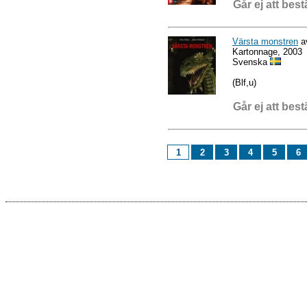
Går ej att best
Värsta monstren
a
Kartonnage, 2003
Svenska
(Blf,u)
Går ej att best
1
2
3
4
5
6