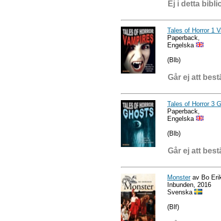
Ej i detta bibli
Tales of Horror 1 
Paperback,
Engelska
(Blb)
Går ej att best
Tales of Horror 3 
Paperback,
Engelska
(Blb)
Går ej att best
Monster
av Bo Eri
Inbunden, 2016
Svenska
(Blf)