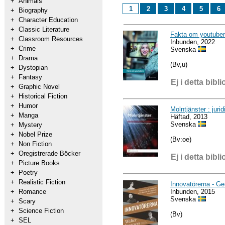
+
Animals
1
2
3
4
5
6
+
Biography
+
Character Education
+
Classic Literature
Fakta om youtube
+
Classroom Resources
Inbunden, 2022
+
Crime
Svenska
+
Drama
(Bv,u)
+
Dystopian
+
Fantasy
Ej i detta bibli
+
Graphic Novel
+
Historical Fiction
+
Humor
Molntjänster : juri
+
Manga
Häftad, 2013
Svenska
+
Mystery
+
Nobel Prize
(Bv:oe)
+
Non Fiction
+
Oregistrerade Böcker
Ej i detta bibli
+
Picture Books
+
Poetry
+
Realistic Fiction
Innovatörerna - Ge
Inbunden, 2015
+
Romance
Svenska
+
Scary
+
Science Fiction
(Bv)
+
SEL