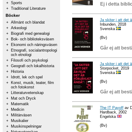
+
Sports
Ej i detta bibli
+
Traditional Literature
Böcker
Ja skiter i att det 
+
Allmänt och blandat
Inbunden, 2018
+
Arkeologi
Svenska
+
Biografi med genealogi
(Bv)
+
Bok- och biblioteksväsen
+
Ekonomi och näringsväsen
Går ej att best
+
Etnografi, socialantropologi
och etnologi
+
Filosofi och psykologi
Ja skiter i att det 
+
Geografi och lokalhistoria
Storpocket, 2019
+
Historia
Svenska
+
Idrott, lek och spel
(Bv)
+
Konst, musik, teater, film
och fotokonst
Går ej att best
+
Litteraturvetenskap
+
Mat och Dryck
+
Matematik
The IT Payoff
av D
+
Medicin
Hardback, 2002
+
Militärväsen
Engelska
+
Musikalier
(Bv)
+
Musikinspelningar
+
Naturvetenskap