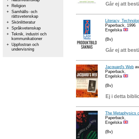
Går ej att best
+
Religion
+
Samhälls- och
rättsvetenskap
Literacy, Technolo
+
Skönlitteratur
Paperback, 1996
+
Språkvetenskap
Engelska
+
Teknik, industri och
kommunikationer
(Bv)
+
Uppfostran och
undervisning
Går ej att best
Jacquard's Web
av
Paperback,
Engelska
(Bv)
Ej i detta bibli
The Metaphysics of
Paperback,
Engelska
(Bv)