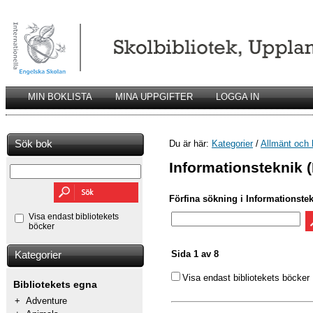
MIN BOKLISTA
MINA UPPGIFTER
LOGGA IN
Sök bok
Du är här:
Kategorier
/
Allmänt och 
Informationsteknik (
Förfina sökning i Informationstek
Visa endast bibliotekets
böcker
Sida 1 av 8
Kategorier
Visa endast bibliotekets böcker
Bibliotekets egna
+
Adventure