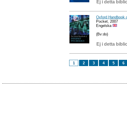
Ej i detta bibli
Oxford Handbook o
Pocket, 2007
Engelska
(Bv:do)
Ej i detta bibli
1
2
3
4
5
6